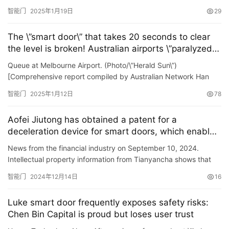
Manufacturing and Win-Win\” Smart Door Lock Techno…
智能门
2025年1月19日
29
The \”smart door\” that takes 20 seconds to clear
the level is broken! Australian airports \”paralyzed\”
again
Queue at Melbourne Airport. (Photo/\”Herald Sun\”)
[Comprehensive report compiled by Australian Network Han
Shenyi on April 29] On April 29, it was once claimed that it…
智能门
2025年1月12日
78
Aofei Jiutong has obtained a patent for a
deceleration device for smart doors, which enables
the power structure required to automatically open
News from the financial industry on September 10, 2024.
hinged doors without hinges.
Intellectual property information from Tianyancha shows that
Aofei Jiutong Intelligent Technology (Changzhou) Co., Ltd. has
智能门
2024年12月14日
16
…
Luke smart door frequently exposes safety risks:
Chen Bin Capital is proud but loses user trust