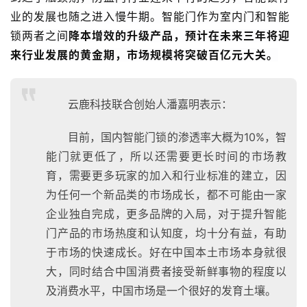
大
业的发展也随之进入慢牛期。智能门作为室内门和智能
门
锁两者之间
降本增效的升级产品，预计在未来三年将迎
来行业发展的黄金期，市场规模将突破百亿元大关。
铸
铝
登录
注册
门
云鹿科技联合创始人潘嘉明表示：
门
目前，国内智能门锁的渗透率大概为10%，智
套
能门就更低了，所以还需要更长时间的市场教
安
育，需要更多玩家的加入和行业标准的建立，因
装
为任何一个新品类的市场成长，都不可能由一家
安
企业独自完成，更多品牌的入局，对于提升智能
装
门产品的市场热度和认知度，均十分有益，有助
维
于市场的快速成长。好在中国本土市场本身就很
修
大，同时结合中国消费者接受新鲜事物的程度以
及消费水平，中国市场是一个很好的发育土壤。
门