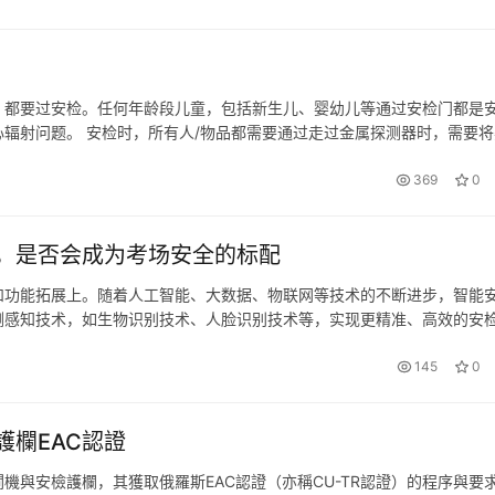
，都要过安检。任何年龄段儿童，包括新生儿、婴幼儿等通过安检门都是
辐射问题。 安检时，所有人/物品都需要通过走过金属探测器时，需要将
通过行李安检仪，无论是婴儿车、背包、食品和饮料等。当婴儿车不适合
369
0
，是否会成为考场安全的标配
和功能拓展上。随着人工智能、大数据、物联网等技术的不断进步，智能
测感知技术，如生物识别技术、人脸识别技术等，实现更精准、高效的安
分析能力，实现安检数据的实时监测、分析和应用，为安全管理提供更多
145
0
欄EAC認證
機與安檢護欄，其獲取俄羅斯EAC認證（亦稱CU-TR認證）的程序與要