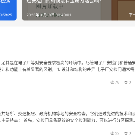
轻松选
过安检门的时候没有金属为啥会响？
:58:25
2023年10月19日 00:40:01
下
，尤其是在电子厂等对安全要求极高的环境中。尽管电子厂安检门和普通
和功能上有着显著的区别。 1. 设计和结构的差异 电子厂安检门通常需
子厂往往涉及到大量的电子元器件和贵重设备，这些环境对安检门的要求
78
0
公共场所、交通枢纽、政府机构等地的安全检查。它们通过先进的技术和
主要特点： 首先，安检门具备高效的安全检测能力，可以进行分区探测
准确地检测到金属物品、危险物品和非法物品，如刀具等。这些设备可以
22
0