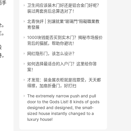
而手
卫生间应该装木门好还是铝合金门好呢？
装过两套房后总算选对了！
北青快評 | 別讓就業“玻璃門”阻礙職業教
全。
育發展
正。
1000块钱能否买到实木门？揭秘市场报价
背后的猫腻，帮助你避坑！
设
网红隐形门，该怎么设计？
持，
如何选择最适合的入户门？这里给你答
案！
才发现：装金属衣柜就是找罪受，天天都
得擦，加扇折叠门，好打扫
The extremely narrow push and pull
door to the Gods List! 8 kinds of gods
designed and designed, the small-
sized house instantly changed to a
luxury house!