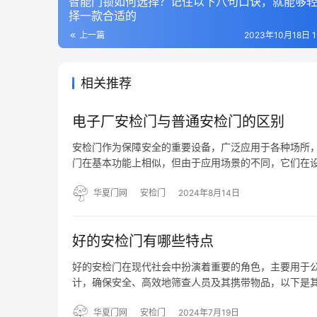
智能门锁如何选择？记住以下八句口诀，就能够
择一款合适的
上一篇
2023年10月18日 19
相关推荐
电子厂安检门与普通安检门的区别
安检门作为保障安全的重要设备，广泛应用于各种场所
门在基本功能上相似，但由于应用场景的不同，它们在设计
对更复杂的安全威胁，因此其设计和结构更为复杂。电
包括…
华夏门网
安检门
2024年8月14日
好的安检门有哪些特点
好的安检门在现代社会中扮演着重要的角色，主要用于
计，确保安全、高效地筛查人员及其携带物品，以下是其
代的安检门配备了先进的传感器和探测器，能够快速、
防范和控制潜…
华夏门网
安检门
2024年7月19日