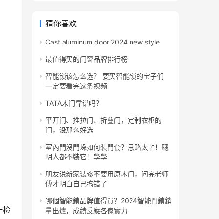
猜你喜欢
Cast aluminum door 2024 new style
最值得买的门窗品牌排行榜
智能锁该怎么选？ 要买智能锁的宝子们
一定要看完这条视频
TATA木门靠谱吗？
平开门、推拉门、折叠门，定制衣柜的
门，没那么好选
室內門沒門垛如何裝門套？思路太軸！聰
明人都不裝它！學學
朋友说新家装修不要用原木门，问完老师
傅才明白自己搞错了
哪個智能鎖品牌值得買？2024智能門鎖銷
一检
量出爐，成績反應各傢實力