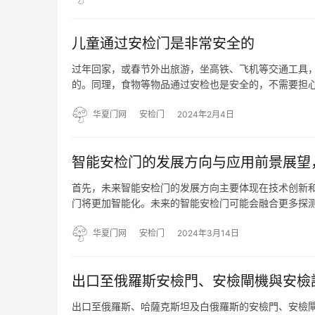
儿童通过安检门是非常安全的
过年回家，或春节外出旅游，坐高铁、飞机等交通工具
的。同理，食物等物品通过安检也是安全的，不需要担心
儿从婴儿座椅中抱起通过。 随身携带的所有物品都需要
行李安检…
华夏门网
安检门
2024年2月4日
智能安检门的发展方向与应用前景展望
首先，未来智能安检门的发展方向主要体现在技术创新
门将更加智能化。未来的智能安检门可能会融合更多探
程。同时，智能安检门可能会具备更强大的数据处理和
信息。 其次…
华夏门网
安检门
2024年3月14日
出口至俄羅斯安檢門、安檢閘機與安檢護
出口至俄羅斯、哈薩克斯坦及白俄羅斯的安檢門、安檢閘