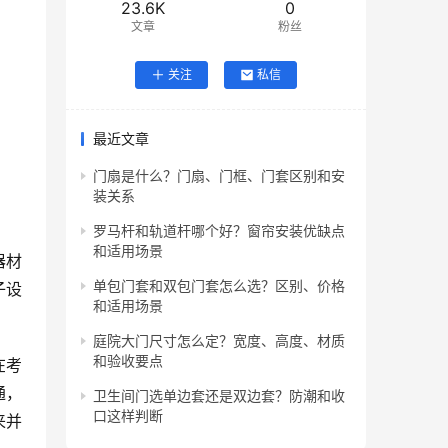
23.6K
0
文章
粉丝
关注
私信
最近文章
门扇是什么？门扇、门框、门套区别和安
装关系
罗马杆和轨道杆哪个好？窗帘安装优缺点
和适用场景
器材
单包门套和双包门套怎么选？区别、价格
子设
和适用场景
庭院大门尺寸怎么定？宽度、高度、材质
和验收要点
在考
通，
卫生间门选单边套还是双边套？防潮和收
口这样判断
来并