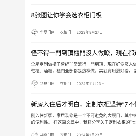
8张图让你学会选衣柜门板
华夏门网
衣柜门
2023年9月27日
怪不得一門到頂櫃門沒人做瞭，現在都
全屋定制做櫃子曾經非常流行一門到頂，現在好像沒人做
鞋櫃、酒櫃，櫃門全部都是這樣做，美觀實用還好看。 說
是分開的。那櫃門怎麼打開？其實非常簡單，現在大傢
就…
华夏门网
衣柜门
2024年11月23日
新房入住后才明白，定制衣柜坚持“7不
刚入住新家，家居装修是一个不可避免的大项目，其中衣
的便利性。 在这篇文章中，我将分享关于定制衣柜的“
加完美。 1、不做推拉门 首先，让我们来聊一聊衣柜
我…
华夏门网
衣柜门
2024年1月23日