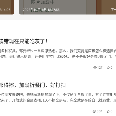
:14:06
2023年10月18日 18:17:55
下
装错现在只能吃灰了！
到各种家具。都要经过一番深思熟虑。那么，我们究竟是应该怎么样选择
问题。最后得出结论，还是用平拉门比较好。 是不是很好奇原因呢？ 1、
间内，才会对比材质、样式。那么，据市场调查发现，平开门普遍比推拉
127
0
都得擦，加扇折叠门，好打扫
一位朋友来说吧，去她家新房参观了下，不仅刷个白墙了事，甚至连衣柜
就来了，开放式的金属衣柜几天不擦全是灰，完全就是在给自己找罪受，
方式可以借鉴参考，家务能少一半！ ①折叠门 折叠门最大的优点便是不
364
0