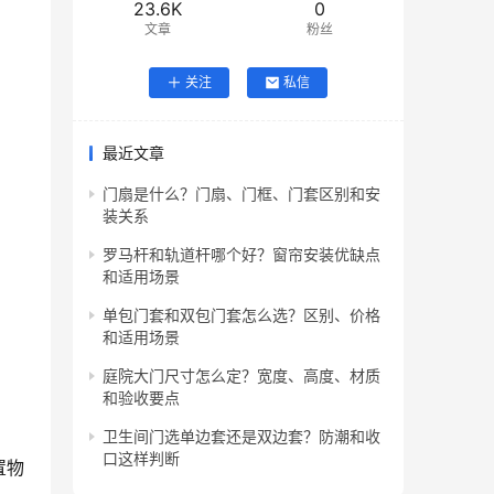
23.6K
0
文章
粉丝
关注
私信
最近文章
门扇是什么？门扇、门框、门套区别和安
装关系
罗马杆和轨道杆哪个好？窗帘安装优缺点
和适用场景
单包门套和双包门套怎么选？区别、价格
和适用场景
庭院大门尺寸怎么定？宽度、高度、材质
和验收要点
卫生间门选单边套还是双边套？防潮和收
口这样判断
置物