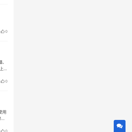
0
櫃、
上下
一摳
0
使用
修更
中，
0