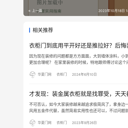
上一篇
2023年10月18日 18
相关推荐
衣柜门到底用平开好还是推拉好？后悔
因为现在装修的问题都是方方面面，大到墙体涂料，小
更加合理呢？ 在家里装修的时候，特地跟师傅讨论这个
门价格便宜 因为买衣柜首先考虑价格，在一定的价格区
宜。…
华夏门网
衣柜门
2024年6月10日
才发现：装金属衣柜就是找罪受，天天
不可否认，如今大家装修越来越追求极简风了，拿身边
风用五金件代替，虽然简易实用性也还可以，不过问题
他已经开始后悔了！ 其实想要达到防尘效果，以下这些
间了，关…
华夏门网
衣柜门
2023年9月26日