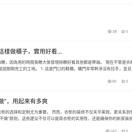
38
0
這樣做櫃子，實用好看…
瞭，因為用的時間長瞭大傢發現除瞭好看其他都是弊端。 現在不管是衣
說剛剛完工的工地。 1. 這是門口的鞋櫃，櫃門非常幹凈沒有拉手，並且
都這樣做，不管是大櫃門還是小櫃門，在櫃門的上方留一個凹槽，這樣手
60
0
做”，用起来有多爽
柜的选择和定制尤为重要。 然而，衣柜的装修不仅关乎美观，更关系到
七不做”原则，这些建议不仅可以提高衣柜的实用性，还能确保你的新家装
门的选择。在市场上，有推拉门和平开门两种方式可供选择。而在家居装修
143
0