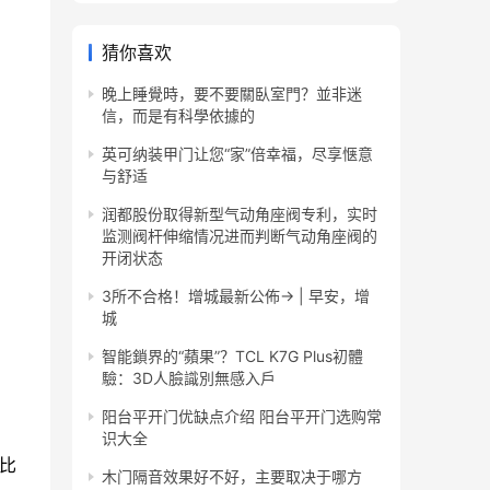
猜你喜欢
晚上睡覺時，要不要關臥室門？並非迷
信，而是有科學依據的
英可纳装甲门让您“家”倍幸福，尽享惬意
与舒适
润都股份取得新型气动角座阀专利，实时
监测阀杆伸缩情况进而判断气动角座阀的
开闭状态
3所不合格！增城最新公佈→ | 早安，增
城
智能鎖界的“蘋果”？TCL K7G Plus初體
驗：3D人臉識別無感入戶
阳台平开门优缺点介绍 阳台平开门选购常
识大全
间比
木门隔音效果好不好，主要取决于哪方