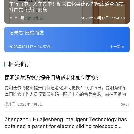
车行画中、人在景中！韶关仁化县建设省际廊道全面提
安
升广东北大门形象
装
上一篇
2023年10月17日 14:54:40
安
记录着 随感而发
装
维
2023年10月17日 14:57:31
下一篇
修
相关推荐
门
业
昆明沃尔玛物流提升门轨道老化如何更换？
资
昆明沃尔玛物流提升门轨道老化如何更换？ 9月25日，昆明海顿车
讯
库门维修工作人员接到沃尔玛一配送中心的售后需求，前往更换物
流提升门的轨道。因为该配送中心提升门使用频率高，每天开关门
联
提升门
2023年11月6日
31
次数较多，此前出现过门板被撞，找到昆明海顿车库门更换新的门
系
板，此次另外一樘提升门开启和关闭不顺畅，物流配送工作人员以
我
Zhengzhou Huajiesheng Intelligent Technology has
为是轨道老旧引起的，所以找到海顿去更换轨道。 经过一上午的努
obtained a patent for electric sliding telescopic
们
力，终…
linear doors, which can improve the stability of the