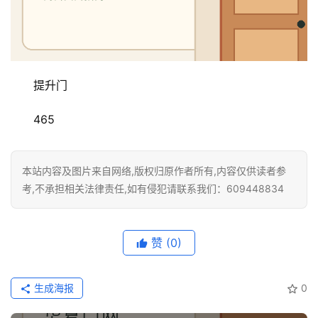
门
卫
生
间
提升门
门
465
庭
院
大
本站内容及图片来自网络,版权归原作者所有,内容仅供读者参
门
考,不承担相关法律责任,如有侵犯请联系我们：609448834
铸
铝
赞
(0)
登录
注册
门
生成海报
0
门
套