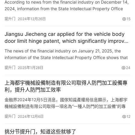
According to news from the financial industry on December 14,
door body after long-term operation.
2024, information from the State Intellectual Property Office
shows that Zhengzhou Huajiesheng Intelligent Technology …
提升门
2024年12月26日
15
Jiangsu Jiecheng car applied for the vehicle body
door limit hinge patent, which significantly improves
the reliability of the door opening and closing
The news of the financial industry on January 21, 2025, the
information of the State Intellectual Property Office shows that
Jiangsu Jiecheng Vehicle Electronic Information Enginee…
提升门
2025年1月28日
24
上海都宇機械設備制造有限公司取得人防門加工設備專
利，提升人防門加工效率
金融界2024年12月5日消息，國傢知識產權局信息顯示，上海都宇
機械設備制造有限公司取得一項名為“一種人防門的加工設備”的專
利，授權公告號 CN 222095911 U，申請日期為2024年4月。 專利
提升门
2024年12月6日
12
摘要顯示，本實用新型公開瞭一種人防門的加工設備，包括底座，
還包括在底座上設置的傳動翻轉機構，和連接於傳動翻轉機構上的
挑分节提升门，知道这些就够了
連接夾持機構；所述傳動翻轉機構包括立板和傳…