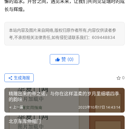
铸
懈的追求。开合之间，遇见未来，让我们共同见证瑞时的成
铝
登录
注册
长与辉煌。
门
门
本站内容及图片来自网络,版权归原作者所有,内容仅供读者参
套
考,不承担相关法律责任,如有侵犯请联系我们：609448834
安
装
赞
(0)
安
装
生成海报
0
维
修
精雕出来的帝之诺，与你在这样温柔的岁月里细嚼四季
的韵味
门
上一篇
2023年10月17日 14:43:14
业
资
北京车库伸缩门
讯