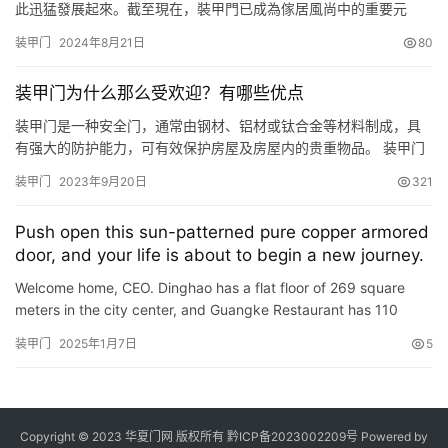
此迅猛發展起來。截至現在，裝甲門已成為傢居風尚中的重要元
素，對於裝飾裝修的作用越來越大，同時消費者對裝甲門的要求也
装甲门
2024年8月21日
80
越來越高。消費者不僅追求自然、環保、高雅等藝術特征，對裝甲
門產品品質的要求也在逐漸提升。雖然市面上裝甲門眾多，然而不
装甲门为什么那么受欢迎？有哪些优点
是每個裝甲門都能做到高端盡顯，都能擁有全面的性能，而梵蒂斯
裝甲門，讓…
装甲门是一种安全门，通常由钢材、铝材或钛合金等材料制成，具
有强大的防护能力，可有效保护房屋及房屋内的贵重物品。 装甲门
因其强大的安全性能和美观的外观设计而备受欢迎，特别是在高端
装甲门
2023年9月20日
321
住宅和商业场所中广泛应用。 装甲门的优点包括： 高安全性能：装
甲门采用高强度钢材、铝材或钛合金等材料制成，具有极高的防
Push open this sun-patterned pure copper armored
盗、防爆、防弹、防火等能力。通常装有高强度锁具和锁芯，使其
door, and your life is about to begin a new journey.
更难被撬…
Welcome home, CEO. Dinghao has a flat floor of 269 square
meters in the city center, and Guangke Restaurant has 110
square meters. You heard it right, the Guangke restaurant has
装甲门
2025年1月7日
5
11…
Copyright © 2023 华夏门网 版权所有
黔ICP备2023002209号
Powered by