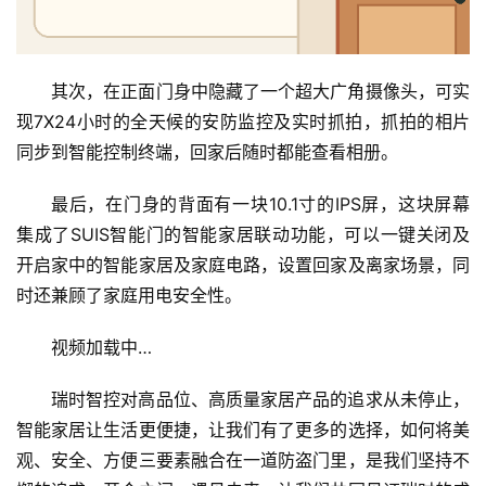
户
门
其次，在正面门身中隐藏了一个超大广角摄像头，可实
卧
现7X24小时的全天候的安防监控及实时抓拍，抓拍的相片
室
门
同步到智能控制终端，回家后随时都能查看相册。
最后，在门身的背面有一块10.1寸的IPS屏，这块屏幕
卫
集成了SUIS智能门的智能家居联动功能，可以一键关闭及
生
间
开启家中的智能家居及家庭电路，设置回家及离家场景，同
门
时还兼顾了家庭用电安全性。
视频加载中…
庭
院
瑞时智控对高品位、高质量家居产品的追求从未停止，
大
门
智能家居让生活更便捷，让我们有了更多的选择，如何将美
观、安全、方便三要素融合在一道防盗门里，是我们坚持不