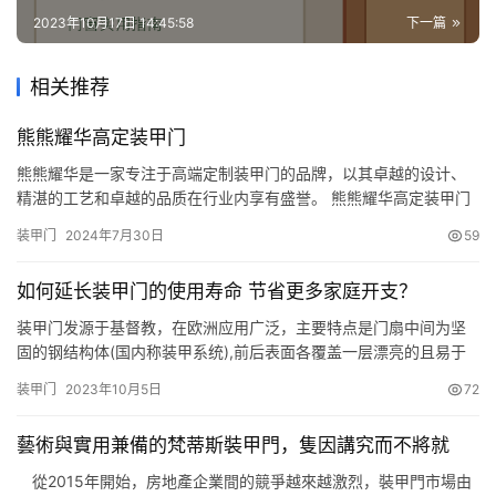
2023年10月17日 14:45:58
下一篇
联
系
相关推荐
我
们
熊熊耀华高定装甲门
熊熊耀华是一家专注于高端定制装甲门的品牌，以其卓越的设计、
精湛的工艺和卓越的品质在行业内享有盛誉。 熊熊耀华高定装甲门
品牌成立于2020年，总部位于中国浙江省永康市。品牌自成立以
装甲门
2024年7月30日
59
来，一直致力于为消费者提供安全、美观、耐用的装甲门产品。熊
熊耀华以其独特的设计理念和高标准的生产工艺，赢得了广大消费
如何延长装甲门的使用寿命 节省更多家庭开支？
者的认可和信赖。 熊熊耀华的品牌理念是“安全、美观、耐用”。品
牌始…
装甲门发源于基督教，在欧洲应用广泛，主要特点是门扇中间为坚
固的钢结构体(国内称装甲系统),前后表面各覆盖一层漂亮的且易于
更换的饰面材料，饰面可做铝、铜、玻璃、复合木、实木等，具有
装甲门
2023年10月5日
72
许多独特的优点。大家都知道装甲门美观大气，拥有光亮色泽等优
点。而时间久了装甲门会出现开裂、色泽变暗等现象。如何延长装
藝術與實用兼備的梵蒂斯裝甲門，隻因講究而不將就
甲门的使用寿命是很多消费者关心的问题，因为这将可以大大节省
家庭的消…
從2015年開始，房地產企業間的競爭越來越激烈，裝甲門市場由