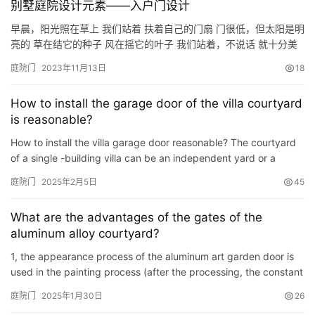
别墅庭院设计元素——入户门设计
早晨，阳光照在草上 我们站着 扶着自己的门扇 门很低，但太阳是明
亮的 草在结它的种子 风在摇它的叶子 我们站着，不说话 就十分美
好 ——《门前》顾城 入户景观的设计初衷 是为了实现人们将花园引
庭院门
2023年11月13日
18
入住宅的梦想 满足大众对于私有庭院的向往 一些比较有条件的家庭
如别墅住户 可以自己设计布置入户花园景观 END
How to install the garage door of the villa courtyard
is reasonable?
How to install the villa garage door reasonable? The courtyard
of a single -building villa can be an independent yard or a
garage. However, the door and garage door of the house ca…
庭院门
2025年2月5日
45
What are the advantages of the gates of the
aluminum alloy courtyard?
1, the appearance process of the aluminum art garden door is
used in the painting process (after the processing, the constant
temperature is 200 degrees, and the 20-minute grilling…
庭院门
2025年1月30日
26