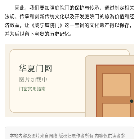
门
因此，我们要加强庭院门的保护与传承，通过制定相关
法规、传承和创新传统文化以及开发庭院门的旅游价值和经
庭
济效益，让《咸宁庭院门》这一宝贵的文化遗产得以保存，
院
并为后世留下宝贵的历史记忆。
大
门
铸
铝
登录
注册
门
门
套
安
装
安
本站内容及图片来自网络,版权归原作者所有,内容仅供读者参
装