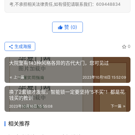
考,不承担相关法律责任,如有侵犯请联系我们：609448834
维
修
赞
(0)
门
业
资
生成海报
0
讯
大院里有143种风格各异的古代大门，您可见过
联
系
上一篇
2023年10月16日 15:52:09
我
们
换了2套锁才发现，智能锁一定要坚持“5不买”！都是花
钱买的教训
2023年10月16日 15:55:08
下一篇
相关推荐