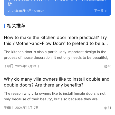
析
2023年10月16日 15:18:26
下一篇
相关推荐
How to make the kitchen door more practical? Try
this \”Mother-and-Flow Door\” to pretend to be a
good kitchen and cook with peace of mind
The kitchen door is also a particularly important design in the
process of house decoration. It not only needs to be beautiful,
but also very practical. The most important thing is…
子母门
2024年12月23日
16
Why do many villa owners like to install double and
double doors? Are there any benefits?
The reason why villa owners like to install female doors is not
only because of their beauty, but also because they are
convenient to open and close. Some owners also consider
子母门
2024年12月17日
31
safe…