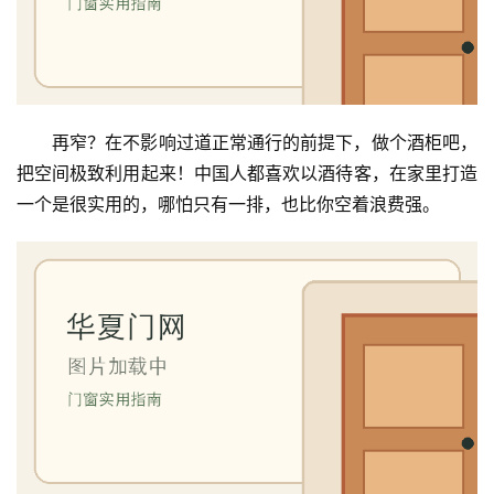
安
装
维
修
再窄？在不影响过道正常通行的前提下，做个酒柜吧，
把空间极致利用起来！中国人都喜欢以酒待客，在家里打造
门
一个是很实用的，哪怕只有一排，也比你空着浪费强。
业
资
讯
联
系
我
们