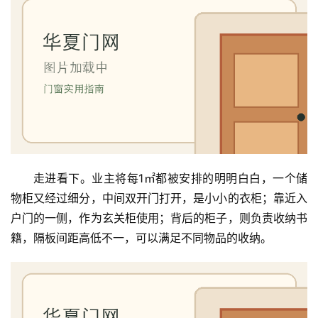
首
页
走进看下。业主将每1㎡都被安排的明明白白，一个储
入
物柜又经过细分，中间双开门打开，是小小的衣柜；靠近入
户
门
户门的一侧，作为玄关柜使用；背后的柜子，则负责收纳书
籍，隔板间距高低不一，可以满足不同物品的收纳。
卧
室
门