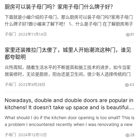
厨房可以装子母门吗？家用子母门什么牌子好？
下面就是小编介绍的子母门，那么厨房可以装子母门吗?家用子母门
什么牌子好?跟小编来了解下吧！ 1、什么是子母门 在了解厨房用子
母门好不好及哪个品牌的子母门好之前，先给大家科普下到底什么
子母门
2023年11月14日
81
样的门叫子母门。其实，在平常生活中大家对于该门都有见到过，
子母门就是有两个门页的那种，而两个门页一个宽度较大另一个的
家里还装推拉门太傻了，城里人开始潮流这种门，谁见
宽度则较小，就有点好像妈妈带着宝宝的意思。那厨房里用这种门
都夸聪明
合适…
众所周知，随着生活水平的不断提高和施工技术的进步，如今当家
居装修时，无论是厨房，阳台还是卫生间，很少有人选择传统的门
做隔断，但大多数使用推拉门，主要原因是推拉门不仅占用空间较
子母门
2023年9月28日
43
小，而且具有更高的美观性。但是随着时间变得越来越久，推拉门
也渐渐被淘汰了，现在开始流行这种门！ 一、为什么越来越多人开
Nowadays, double and double doors are popular in
始不用推拉门？ 推拉门是利用轨道滑行来工作的，推了起来很灵
kitchens! It doesn’t take up space and is beautiful.
活。但是推…
Smart people have already installed it secretly.
What should I do if the kitchen door opening is too small? This is
a problem I encountered recently when I was renovating a new
house. Originally, I was more interested in double d…
子母门
2024年12月12日
28