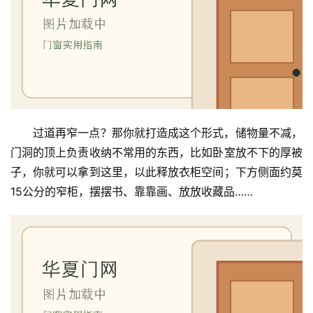
卫
生
间
门
庭
院
过道再窄一点？那你就打造成这个形式，储物量不减，
大
门
门洞的顶上负责收纳不常用的东西，比如卧室放不下的厚被
子，你就可以拿到这里，以此释放衣柜空间；下方侧面约莫
铸
15公分的窄柜，摆摆书、靠靠画、放放收藏品……
铝
登录
注册
门
门
套
安
装