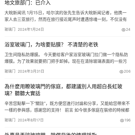
地文旅部门：已介入
大皖新闻讯 1月15日，哈尔滨的张先生告诉大皖新闻记者，他携一
家人去三亚旅行，然而在旅行接近尾声时遭遇惊魂一刻，不仅没有
给旅程画上圆满句号，妻子还因意外受伤入院。 讲述： 酒店浴室玻
玻璃门
2024年1月24日
24
璃门炸裂 妻子被玻璃多处划伤 张先生告诉记者，1月4日，他和妻子
孩子开启阖家旅行。1月9日，他们一家入住预订的三亚湾启航酒店
浴室玻璃门，为啥要贴膜？ 不清楚的老铁
式公寓。“大概是晚上9点出头，我妻子进入卫生间给孩子洗…
卫生间隐私防爆膜。 今天要给客户家浴室玻璃门拉门做一个隐私防
爆膜。为了效果就要把门把手卸掉。现在在清除玻璃表面的一些污
渍，必须要整干净。 玻璃为什么需要贴膜？最主要是当洗澡的时候
玻璃门
2024年3月31日
206
会崩一些水花水渍，特别难擦，而且擦不干净，时间长就是越来越
不好擦，所以贴完膜之后就没有这个弊端。 现在已经贴完了，看一
為什麼用瞭玻璃門的傢庭，都建議別人用超白長虹玻
下贴完之后的效果。水花水渍放上之后拿水或者毛巾一擦就没了，
璃？聽聽大實話
特别好…
辛苦您點擊一下“關註”，既方便您進行討論和分享，又能給您帶來不
一樣的參與感，感謝您的支持！ 前言 如今很多傢庭在裝修的時候都
喜歡把衛生間換成玻璃門，這樣既能保證衛生間采光通風，又不會
玻璃门
2024年8月17日
196
像普通木門一樣污染衛生間。 但要問那些裝瞭玻璃門的傢庭為什麼
都推薦別人用超白長虹玻璃時，他們的回答幾乎都是長虹玻璃衛生