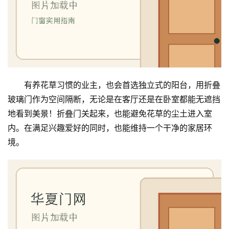
庭
院
大
门
有养花草习惯的业主，也会首选独立式的阳台，用折叠
铸
玻璃门作为空间隔断，无论是在客厅还是在卧室都能无遮挡
铝
登录
注册
地看到美景！折叠门关起来，也能避免花草的尘土进入室
门
内。在满足兴趣爱好的同时，也能维持一个干净的家居环
境。
门
套
安
装
安
装