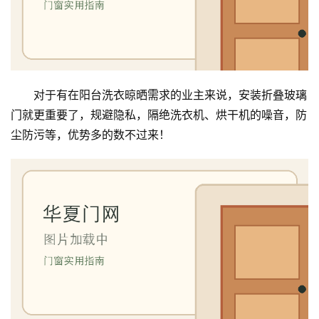
维
修
门
业
对于有在阳台洗衣晾晒需求的业主来说，安装折叠玻璃
资
讯
门就更重要了，规避隐私，隔绝洗衣机、烘干机的噪音，防
尘防污等，优势多的数不过来！
联
系
我
们