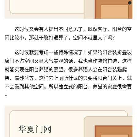
首
这时候又会有人提出不同意见了，既然客厅、阳台的空
页
间比较小，那就干脆打通算了，空间不就显大了吗？
入
这时候就要考虑一些特殊情况了！如果给阳台装折叠玻
户
璃门不占空间又显大气美观的话，我也当作装修首选，这样
门
就能实现在阳台养猫的愿望。很多养猫人会在阳台装猫爬
架、猫砂盆等，这样它上厕所什么的只要将阳台门关上，就
卧
不会熏到其他空间。所以独立式的阳台，养猫的家庭很需要
室
~
门
卫
生
间
门