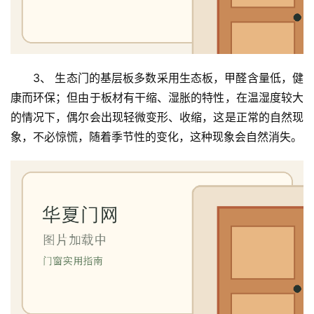
卫
生
间
门
3、 生态门的基层板多数采用生态板，甲醛含量低，健
康而环保；但由于板材有干缩、湿胀的特性，在温湿度较大
庭
的情况下，偶尔会出现轻微变形、收缩，这是正常的自然现
院
象，不必惊慌，随着季节性的变化，这种现象会自然消失。
大
门
铸
铝
登录
注册
门
门
套
安