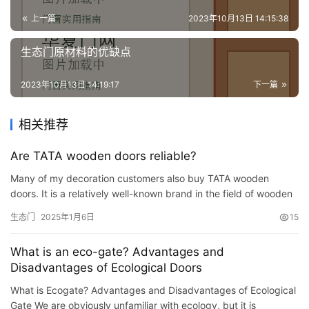
上一篇
2023年10月13日 14:15:38
生态门原材料的优缺点
2023年10月13日 14:19:17
下一篇
相关推荐
Are TATA wooden doors reliable?
Many of my decoration customers also buy TATA wooden
doors. It is a relatively well-known brand in the field of wooden
doors, but there is a brand premium but no price advantage.
生态门
2025年1月6日
15
F…
What is an eco-gate? Advantages and
Disadvantages of Ecological Doors
What is Ecogate? Advantages and Disadvantages of Ecological
Gate We are obviously unfamiliar with ecology, but it is