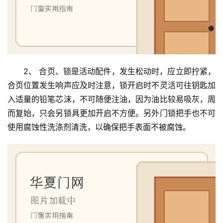
2、 合页、锁是活动配件，发生松动时，应立即拧紧，
合页位置发生响声应及时注意，锁开启时不灵活可往钥匙加
首
入适量的铅笔芯沫，不可随便注油，因为油比较易吸灰，周
页
而复始，只会另锁具更加开启不方便。另外门锁把手也不可
使用腐蚀性洗涤剂清洗，以确保把手表面不被腐蚀。
入
户
门
卧
室
门