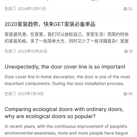
generally popular in Europe. So what is ecology? What are the
生态门
2024年12月11日
23
a…
2020家装趋势，快来GET家装必备单品
家是避风港，在家里，我们可以放松自己，享受生活！而简约时尚
的家装风格，多了一些简单大方，同时又少了一些浮躁复杂！家居
的设计需要利用多种单品元素聚合在一起才能够搭配出不一样的别
生态门
2023年10月30日
16
致，家居的装修设计少不了每一个单品的点缀。家居之中好看的单
品实在是太多了，所以小迪今天就挑选了其中的一些小单品给大家
Unexpectedly, the door cover line is so important
参考一下哦，希望大家可以从中找到自己喜欢的。 经典单品之一:伊
姆斯椅伊…
Door cover line In home decoration, the door is one of the most
important components. During the door installation process,
people often focus on the quality of the door, but ignor…
生态门
2025年1月19日
38
Comparing ecological doors with ordinary doors,
why are ecological doors so popular?
In recent years, with the continuous improvement of people\’s
environmental awareness, more and more people have begun