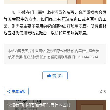
装
4、不能在门上面挂比较沉重的东西，会严重损害合页
安
等五金配件的寿命。如门扇上有开玻璃窗口或者百叶的工
装
艺，则需要主要不要用尖锐的硬物击打玻璃表面。所有铝材
维
也应避免使用硬物去敲击，以防掉漆影响美观度。
修
门
本站内容及图片来自网络,版权归原作者所有,内容仅供读者参
业
考,不承担相关法律责任,如有侵犯请联系我们：609448834
资
讯
赞
(0)
联
系
我
生成海报
0
们
快速卷帘门和普通卷帘门有什么区别