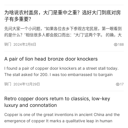
自古以来就一直使用。铜的特点决定了其实际应用的普及程度，如
耐腐蚀、抗氧化、长寿、经年、色彩斑斓、稳定、富饶。在老工匠
为啥说农村盖房，大门是重中之重？选好大门到底对房
的精心打造下，展现出美观实用的作品。 总之，别墅铜门之所以受
子有多重要？
到青睐，…
先问大家一个小问题，“如果各位去乡下参观古宅民居，第一眼看到
的是什么？”相信很多人都会脱口而出：“大门”这两个字。 的确，大
门的选择对于房子来说至关重要，房子盖的好不好看，关键就看这
铜门
2024年2月6日
188
大门选的好不好。一栋漂亮的欧式别墅，大门却竟然选成了中式木
门，不伦不类的搭配很是碍眼。 同理，一栋大气不可多得的中式民
A pair of lion head bronze door knockers
居，但在大门的选择上，却用了防盗铜门，而且门口还挂着五颜六
色…
I found a pair of copper door knockers at a street stall today.
The stall asked for 200. I was too embarrassed to bargain
铜门
2024年12月29日
17
Retro copper doors return to classics, low-key
luxury and connotation
Copper is one of the great inventions in ancient China and the
emergence of copper It marks a qualitative leap in human
civilization. Whether it is making weapons or doors, it is t…