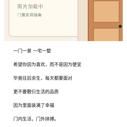
首
页
入
户
门
一门一景 一宅一墅
希望你因为喜欢，而不是因为便宜
卧
室
毕竟往后余生，每天都要面对
门
更不要敷衍生活的品质
卫
生
因为里面装满了幸福
间
门
门内生活，门外拼搏。