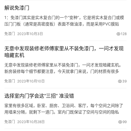
程，大大减少了甲醛等有害化学物质的释放； 2.天然的木纹质感是
解说免漆门
实木免漆门的一大魅力所在。每一扇门都保留了实木独特的纹理和
色泽…
1：免漆门其实是实木复合门的一个“变种”，它是将实木复合门或模
压门门板（通常是高密度板）表面不做油漆，而是采用PVC膜贴
面，通过吸塑机110度的高温，真空吸塑加工而成。门套也一样，进
免漆门
2023年10月3日
128
行PVC贴面处理。 2：免漆门的优点： A：由于PVC膜保存时间长，
具有防虫蛀、防潮、防腐、好清洗等优点。 B：低碳环保：产品外
无意中发现装修老师傅家里从不装免漆门，一问才发现
表平整润滑，由于没有油漆，无毒、无味、无污染，不会…
暗藏玄机
无意中发现装修老师傅家里从不装免漆门，一问才发现暗藏玄机。
新房装修每个细节都要注意，今天就拿门来说，门的材质有很多
种，但是目前比较流行的是烤漆门和免漆门。很多人都是觉得哪款
免漆门
2023年10月10日
39
好看就装哪款。但是这两种门哪一种比较好呢？大多数不懂装修的
业主都不知道从何下手，但是我发现装修师傅家里都不装免漆门
选择室内门学会这“三招” 准没错
的，我追问他原因，原来这么简单，我们来看看老师傅怎么说的
吧！ 免漆门：字面…
家里有很多区域，卧室、厨房、卫浴间、客厅，每个空间之间除了
用墙来分隔，就剩下一道门。室内门既保证了空间与空间的隐私
性，也保证了每个空间的独立性。在挑选室内门的时候除了要讲究
免漆门
2023年10月28日
99
品质的好坏，也要看美观搭配。 成品室内门一般分为三类 一是免漆