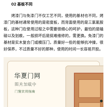
卫
02 基板不同
生
间
烤漆门与免漆门不仅工艺不同，使用的基材也不同，烤
门
漆门的基材通常使用的是密度板，而背面使用的是三氯氰胺
板，这种门在使用过程之中需要很细心的呵护，最怕的是磕
庭
碰以及划痕，一般损坏后是挺难维修的，需更换。免漆门的
院
基材是实木复合门或模压门，质量好一些的能够抗冲撞，很
大
好保养，不过质量不好的那种，使用的时间一长容易开胶。
门
铸
铝
登录
注册
门
门
套
安
装