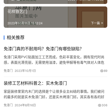
花样铁艺门
2023年10月11日 15:12:24
下一篇
相关推荐
免漆门真的不耐用吗？免漆门有哪些缺陷？
免漆门采用PVC贴面加工工艺而成，色彩丰富变化，拥有现代时尚
感，表面光滑亮丽，无需使用油漆，避免甲醛等有毒气体对人体危
害的可怕后果。具有防虫蛀、防潮、易保养、绿色环保等诸多优
免漆门
2023年10月1日
89
势。但是据说免漆门寿命较短，那么，免漆门真的不耐用吗？小编
马上多角度为大家分析一下。 一、免漆门真的不耐用吗 众所周知，
装修工艺材料科普之：实木免漆门
免漆门无需再次刷漆，倘若家居门不刷漆，日子久了容易出现门板
开裂、变…
家庭装修里室内木门的选择是个让很多业主纠结的事情。我们被问
的最多的就是实木免漆门好，还是实木烤漆门好。其实各有各的好
处，今天先说实木免漆门。 实木免漆门优势如下： 1.环保性能好。
免漆门
2024年8月16日
306
烤漆门毕竟要表面涂漆，而由于实木免漆门免去了油漆的涂刷过