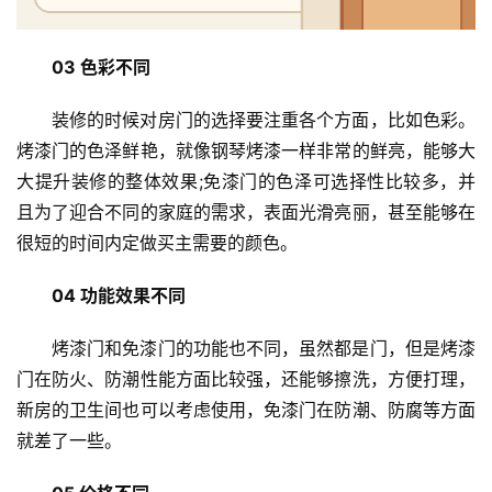
安
03 色彩不同
装
维
装修的时候对房门的选择要注重各个方面，比如色彩。
修
烤漆门的色泽鲜艳，就像钢琴烤漆一样非常的鲜亮，能够大
大提升装修的整体效果;免漆门的色泽可选择性比较多，并
门
且为了迎合不同的家庭的需求，表面光滑亮丽，甚至能够在
业
资
很短的时间内定做买主需要的颜色。
讯
04 功能效果不同
联
烤漆门和免漆门的功能也不同，虽然都是门，但是烤漆
系
我
门在防火、防潮性能方面比较强，还能够擦洗，方便打理，
们
新房的卫生间也可以考虑使用，免漆门在防潮、防腐等方面
就差了一些。