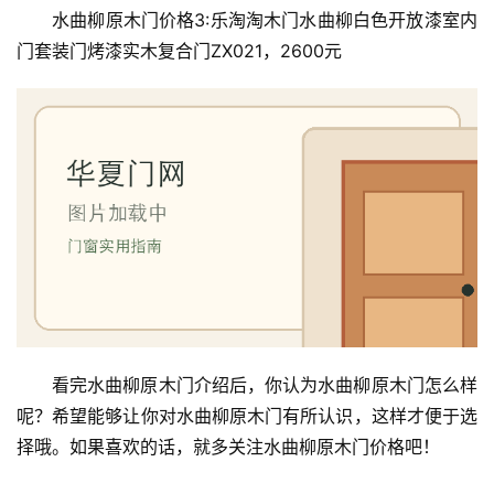
装
水曲柳原木门价格3:乐淘淘木门水曲柳白色开放漆室内
维
门套装门烤漆实木复合门ZX021，2600元
修
门
业
资
讯
联
系
我
们
看完水曲柳原木门介绍后，你认为水曲柳原木门怎么样
呢？希望能够让你对水曲柳原木门有所认识，这样才便于选
择哦。如果喜欢的话，就多关注水曲柳原木门价格吧！