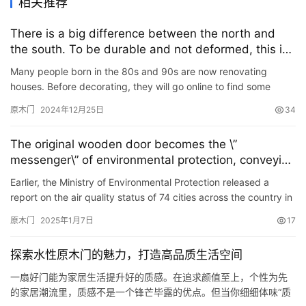
相关推荐
There is a big difference between the north and
the south. To be durable and not deformed, this is
how you should choose your bedroom door.
Many people born in the 80s and 90s are now renovating
houses. Before decorating, they will go online to find some
installation tips or their own favorite styles. This will be used…
原木门
2024年12月25日
34
The original wooden door becomes the \”
messenger\” of environmental protection, conveying
the concept of environmentally friendly home.
Earlier, the Ministry of Environmental Protection released a
report on the air quality status of 74 cities across the country in
July. The report showed that compared with last yea…
原木门
2025年1月7日
17
探索水性原木门的魅力，打造高品质生活空间
一扇好门能为家居生活提升好的质感。在追求颜值至上，个性为先
的家居潮流里，质感不是一个锋芒毕露的优点。但当你细细体味“质