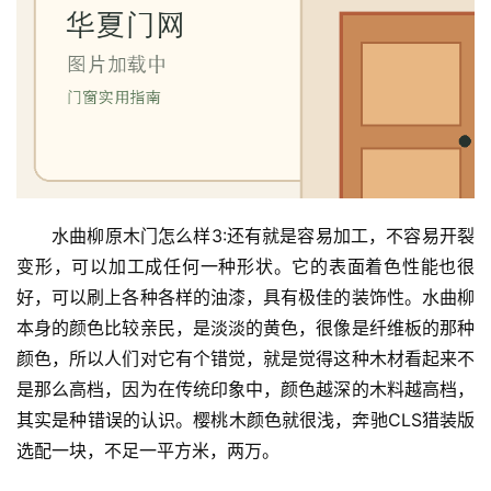
首
页
入
水曲柳原木门怎么样3:还有就是容易加工，不容易开裂
户
变形，可以加工成任何一种形状。它的表面着色性能也很
门
好，可以刷上各种各样的油漆，具有极佳的装饰性。水曲柳
本身的颜色比较亲民，是淡淡的黄色，很像是纤维板的那种
卧
室
颜色，所以人们对它有个错觉，就是觉得这种木材看起来不
门
是那么高档，因为在传统印象中，颜色越深的木料越高档，
其实是种错误的认识。樱桃木颜色就很浅，奔驰CLS猎装版
卫
选配一块，不足一平方米，两万。
生