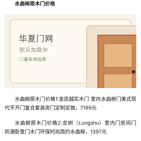
间
水曲柳原木门价格
门
庭
院
大
门
铸
铝
登录
注册
门
门
水曲柳原木门价格1:金凯越实木门 室内水曲柳门美式现
套
代平开门复合套装房门定制定做，7199元
安
装
水曲柳原木门价格2:龙树（Longshu）室内门房间门 
防潮卧室门木门环保时尚简约水曲柳，1397元
安