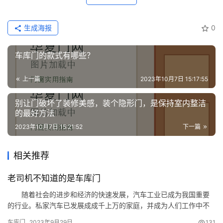
套
安
装
生成海报
0
车库门的款式有哪些？
安
装
维
上一篇
2023年10月7日 15:17:55
修
别让门破坏了装修美感，装个隐形门，是保持室内整洁
的最好方法
门
2023年10月7日 15:21:52
下一篇
业
资
讯
相关推荐
老司机不知道的是车库门
联
系
随着社会的进步和经济的快速发展，汽车工业已成为我国重要
我
的行业。私家汽车已发展成成千上万的家庭，并成为人们工作中不
可或缺的交通工具。车辆的增加也直接导致车库门的需求增加。但
们
车库门
2023年9月29日
131