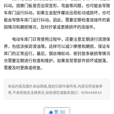
门
抖动。观察门板是否出现变形、弯曲等问题，也可能会导致
车库门运行抖动。如果五金配件螺丝出现松动或损坏，也可
卫
能会导致车库门运行抖动。因此，需要定期检查连接件的紧
生
固情况和磨损情况，及时拧紧或更换损坏的连接件。
间
门
电动车库门日常使用过程中，还要注意定期进行润滑保
养，包括涂抹润滑油等。这样可以减少摩擦和磨损，保证车
庭
库门的正常运行。最后，钢丝绳松动、密封胶条破损等情况
院
也需要定期进行检查和维护。如果发现零部件损坏或脱落，
大
需要及时更换或修复。
门
铸
本站内容及图片来自网络,版权归原作者所有,内容仅供读者参
铝
登录
注册
考,不承担相关法律责任,如有侵犯请联系我们：609448834
门
门
赞
(0)