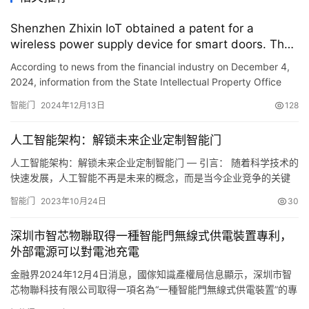
Shenzhen Zhixin IoT obtained a patent for a
wireless power supply device for smart doors. The
external power supply can charge the battery.
According to news from the financial industry on December 4,
2024, information from the State Intellectual Property Office
shows that Shenzhen Zhixin IoT Technology Co., Ltd. has o…
智能门
2024年12月13日
128
人工智能架构：解锁未来企业定制智能门
人工智能架构：解锁未来企业定制智能门 — 引言： 随着科学技术的
快速发展，人工智能不再是未来的概念，而是当今企业竞争的关键
因素之一。在这个信息爆炸的时代，了解如何建立一个强大的人工
智能门
2023年10月24日
30
智能架构已经成为企业和相关人员的首要任务。作为百家人工智能
平台的负责人，我们的团队致力于为需要人工智能定制的企业和个
深圳市智芯物聯取得一種智能門無線式供電裝置專利，
人提供一站式的专业服务。在本文中，我们将讨论人工智能…
外部電源可以對電池充電
金融界2024年12月4日消息，國傢知識產權局信息顯示，深圳市智
芯物聯科技有限公司取得一項名為“一種智能門無線式供電裝置”的專
利，授權公告號 CN 222084251 U ，申請日期為 2023年12月 。