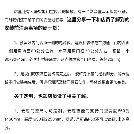
店里还有云鹿智能门宣传片的播放，有一个影音室演示智能互联，
这里分享一下和店员了解到的
同时我们还了解了门的安装过程等，
安装前注意事项的硬干货：
1、预留好内门合页一侧的电源位，建议和装修电工沟通，门内合页
一侧距离地面80公分位置，水平距离门框20公分左右，预留一个
80*80*45mm的国标插座底盒，从点位埋管至门合页，管径20mm；
2、建议门的安装在瓷砖铺完之后，瓷砖先不铺门槛石部分，等云鹿
智能门安装完成后，再进行灌浆及铺门槛石动作，整体效果会更加完美。
关于定制，也跟店员做了相关了解。
1、云鹿门型尺寸可定制，云鹿智能门支持门型宽度860到
1460mm，高度1950到2250mm，据说5月新品P50还可以做到3米的高
度。