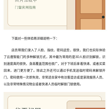
间
门
庭
院
大
下面对一些体验再详细说明一下：
门
店员帮我们录入了人脸、指纹、密码这些，很快，我们也实际体验
铸
了云鹿智能门的多种解锁方式，其中最为常用的是3D人脸识别解锁，识
铝
登录
注册
别速度真的很快，身高覆盖范围也很广，对于下班后拿着快递、或者买菜
门
回来，进门更方便了。除此之外还可以通过手机发送临时密码来解锁开
门，密码使用一次即失效，非常适合家中有访客造访或是家政服务人员、
门
套
以及非常特殊情况物业或者快递人员临时解锁门锁使用。
安
装
安