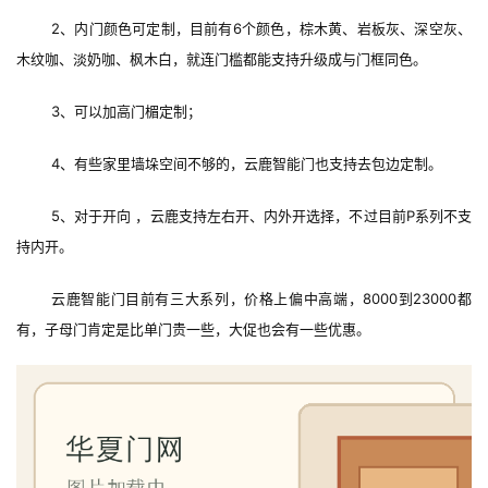
2、内门颜色可定制，目前有6个颜色，棕木黄、岩板灰、深空灰、
木纹咖、淡奶咖、枫木白，就连门槛都能支持升级成与门框同色。 
3、可以加高门楣定制；
首
页
4、有些家里墙垛空间不够的，云鹿智能门也支持去包边定制。
5、对于开向 ，云鹿支持左右开、内外开选择，不过目前P系列不支
入
持内开。
户
门
云鹿智能门目前有三大系列，价格上偏中高端，8000到23000都
有，子母门肯定是比单门贵一些，大促也会有一些优惠。
卧
室
门
卫
生