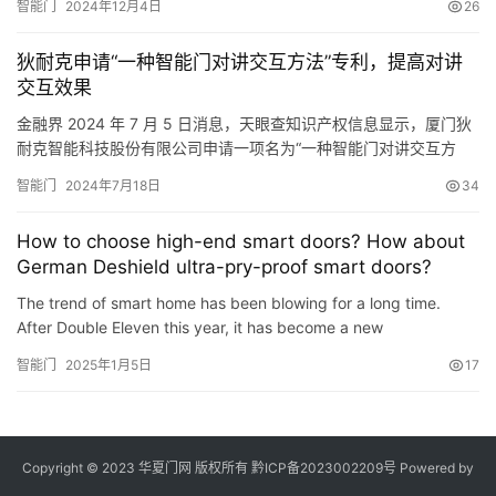
智能门
2024年12月4日
26
專利摘要顯示，本實用新型公開瞭一種智能門無線式供電裝置，包
括鎖體和門扣組件，鎖體包括鎖盒，第一側板，第一PCB板，電池
狄耐克申请“一种智能门对讲交互方法”专利，提高对讲
以及活動的若幹鎖銷，第一側板貫穿有…
交互效果
金融界 2024 年 7 月 5 日消息，天眼查知识产权信息显示，厦门狄
耐克智能科技股份有限公司申请一项名为“一种智能门对讲交互方
法”，公开号 CN202410539056.8，申请日期为 2024 年 4 月。
智能门
2024年7月18日
34
专利摘要显示，本发明公开了一种智能门对讲交互方法，包括以下
步骤：S1：将内机以及外机均装配在门体上，在对讲时，通过内机
How to choose high-end smart doors? How about
和外机上的麦克风采集当前环境…
German Deshield ultra-pry-proof smart doors?
The trend of smart home has been blowing for a long time.
After Double Eleven this year, it has become a new
consumption trend and entered a golden period of
智能门
2025年1月5日
17
development. As an ent…
Copyright © 2023 华夏门网 版权所有
黔ICP备2023002209号
Powered by