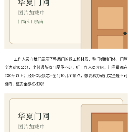
装
维
修
门
业
资
讯
工作人员向我们展示了整扇门的做工和材质，整门钢制门体，门厚
度达到10公分，比普通防盗门厚重不少，听工作人员介绍，门重量都在
联
200斤以上；另外C级锁芯+全门10几个锁点，想要暴力破门完全是不可
系
能的；这安全感杠杠的！
我
们