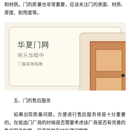
铝
和材质。门的质量也非常重要，应该关注门的表面、材质、
登录
注册
门
厚度、耐用度等。
门
套
安
装
安
装
维
修
五、门的售后服务
门
业
如果出现质量问题，方便进行售后服务将是十分重要
资
讯
的。在挑选门厂商的时候是否需要考虑该厂商是否有完善的