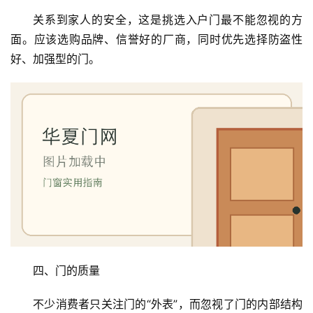
户
门
关系到家人的安全，这是挑选入户门最不能忽视的方
面。应该选购品牌、信誉好的厂商，同时优先选择防盗性
卧
好、加强型的门。
室
门
卫
生
间
门
庭
院
大
门
四、门的质量
不少消费者只关注门的“外表”，而忽视了门的内部结构
铸