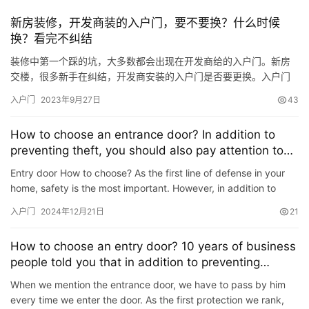
新房装修，开发商装的入户门，要不要换？什么时候
换？看完不纠结
装修中第一个踩的坑，大多数都会出现在开发商给的入户门。新房
交楼，很多新手在纠结，开发商安装的入户门是否要更换。入户门
是家的门面，讲究大方得体，不换吧，担心开发商送的入户门不安
入户门
2023年9月27日
43
全，标配的猪肝色颜值样式不美观。换吧，又要多花一笔钱。 今天
就和大家聊聊，新房装修，开发商送的入户防盗门，到底要不要更
How to choose an entrance door? In addition to
换？什么时候更换，更换时要注意什么？ 一，看钢印防盗等级。 根
preventing theft, you should also pay attention to
据门的…
these 4 points
Entry door How to choose? As the first line of defense in your
home, safety is the most important. However, in addition to
safety, there are many things to consider when it comes t…
入户门
2024年12月21日
21
How to choose an entry door? 10 years of business
people told you that in addition to preventing
controversy, you should also have these
When we mention the entrance door, we have to pass by him
every time we enter the door. As the first protection we rank,