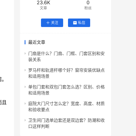
23.6K
0
文章
粉丝
关注
私信
最近文章
门扇是什么？门扇、门框、门套区别和安
装关系
罗马杆和轨道杆哪个好？窗帘安装优缺点
和适用场景
居。
单包门套和双包门套怎么选？区别、价格
和适用场景
而且
庭院大门尺寸怎么定？宽度、高度、材质
和验收要点
卫生间门选单边套还是双边套？防潮和收
口这样判断