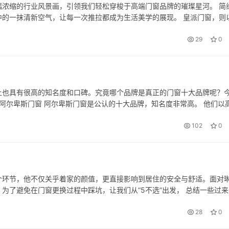
浓缩的行业风景画，引领我们轻松穿梭于高端门窗品牌的璀璨星河。 简
的一抹清新空气，让每一次推拉都成为生活美学的展现。 皇派门窗，则
，更是对居住者身份与品味的双重颂歌。 轩尼斯门窗，如同一扇通往梦
29
0
上也具有很高的知名度和口碑。究竟哪个品牌是真正的门窗十大品牌呢？
、阿尔卑斯门窗 阿尔卑斯门窗是公认的十大品牌，知名度非常高。 他们以
拥有多条自动生产线， 质量和做工都非常不错，而且货期也比较快。 更重
102
0
个环节，他不仅关乎着家的颜值，更直接影响到居住的安全与舒适。面对
为了避免在门窗更换过程中踩坑，让我们从“5不选”出发， 总结一些过来
的产品 有句老话说得好：“一分价钱一分货。”这在门窗的选择上尤为重要。
28
0