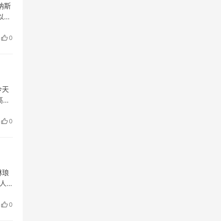
纳斯
以尊
想世
0
今天
高端
要
0
琳琅
人
…
0