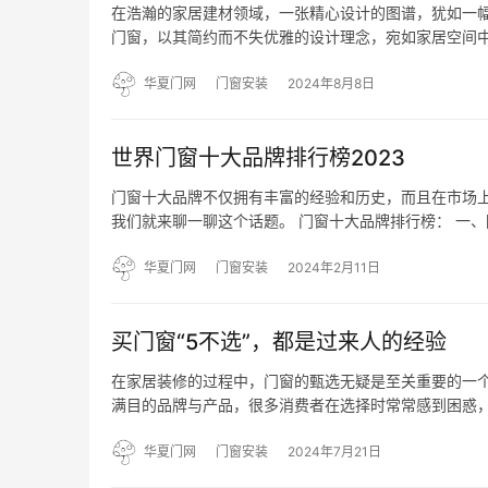
在浩瀚的家居建材领域，一张精心设计的图谱，犹如一幅
门窗，以其简约而不失优雅的设计理念，宛如家居空间中
贵典雅的姿态傲立群雄，其精工细作不仅是对品质的承诺
界的窗…
华夏门网
门窗安装
2024年8月8日
世界门窗十大品牌排行榜2023
门窗十大品牌不仅拥有丰富的经验和历史，而且在市场
我们就来聊一聊这个话题。 门窗十大品牌排行榜： 一
系统门窗为主， 采用德国生产设备和五金配件， 并且
的…
华夏门网
门窗安装
2024年2月11日
买门窗“5不选”，都是过来人的经验
在家居装修的过程中，门窗的甄选无疑是至关重要的一
满目的品牌与产品，很多消费者在选择时常常感到困惑，
的经验，为大家提供一些建议。 1️⃣ 不选便宜而质量差
华夏门网
门窗安装
2024年7月21日