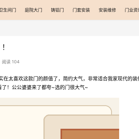
卫生间门
庭院大门
铸铝门
门套安装
安装维修
门业资
！！
阅读 104
❗实在太喜欢这款门的颜值了，简约大气，非常适合我家现代的装
看了！公公婆婆来了都夸~选的门很大气~