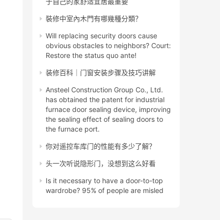
于自己的家舒适宜居最重要
裝修中室內木門有哪幾種分類？
Will replacing security doors cause
obvious obstacles to neighbors? Court:
Restore the status quo ante!
装修百科｜门窗安装步骤及技巧讲解
Ansteel Construction Group Co., Ltd.
has obtained the patent for industrial
furnace door sealing device, improving
the sealing effect of sealing doors to
the furnace port.
你对遥控车库门的性能有多少了解？
头一次听说隐形门，没想到这么好看
Is it necessary to have a door-to-top
wardrobe? 95% of people are misled