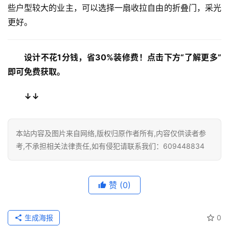
些户型较大的业主，可以选择一扇收拉自由的折叠门，采光
门
更好。
业
资
讯
设计不花1分钱，省30%装修费！点击下方“了解更多”
即可免费获取。
联
系
↓↓
我
们
本站内容及图片来自网络,版权归原作者所有,内容仅供读者参
考,不承担相关法律责任,如有侵犯请联系我们：609448834
赞
(0)
生成海报
0