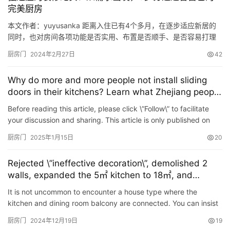
完美厨房
方案：…
本文作者：yuyusanka 距离入住已有4个多月，在逐步适应新居的
同时，也对房间各项功能是否实用、布置是否顺手、是否容易打理
有了更深的认识。 装修里有种说法叫”金厨银卫“，我这个宅男平时
厨房门
2024年2月27日
42
还挺喜欢自己做饭的，也玩过一段时间烘焙。在装修时，对于厨房
这个功能最复杂的房间，花的银子最多，也是最为上心了。几个月
Why do more and more people not install sliding
使用下来，有一些心得、经验和遗憾，今天就按照我定制的流程…
doors in their kitchens? Learn what Zhejiang people
do, it’s beautiful and space-saving
Before reading this article, please click \”Follow\” to facilitate
your discussion and sharing. This article is only published on
Toutiao today and may not be moved on …
厨房门
2025年1月15日
20
Rejected \”ineffective decoration\”, demolished 2
walls, expanded the 5㎡ kitchen to 18㎡, and
worked hard on these 5 areas
It is not uncommon to encounter a house type where the
kitchen and dining room balcony are connected. You can insist
on refusing \”ineffective decoration\” and don\&#82…
厨房门
2024年12月19日
19