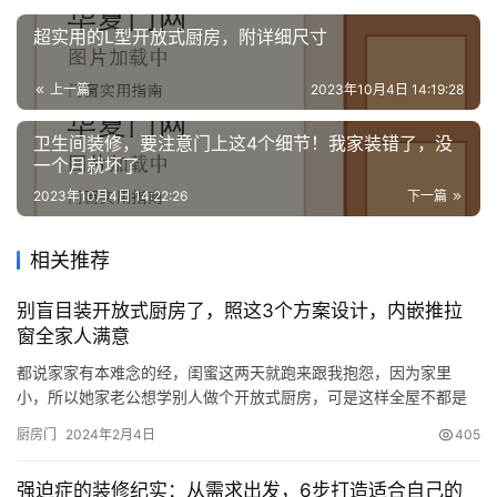
超实用的L型开放式厨房，附详细尺寸
上一篇
2023年10月4日 14:19:28
卫生间装修，要注意门上这4个细节！我家装错了，没
一个月就坏了
2023年10月4日 14:22:26
下一篇
相关推荐
别盲目装开放式厨房了，照这3个方案设计，内嵌推拉
窗全家人满意
都说家家有本难念的经，闺蜜这两天就跑来跟我抱怨，因为家里
小，所以她家老公想学别人做个开放式厨房，可是这样全屋不都是
油烟了么？闺蜜极力反对，两人僵持不下，工期还延误了一周！ 又
厨房门
2024年2月4日
405
想做开放式，又担心油烟，其实这样的问题身边大部分家庭都会有
过这种纠结，但现在我告诉闺蜜的是，只要我们给厨房装一个可开
强迫症的装修纪实：从需求出发，6步打造适合自己的
可合的小窗口，就可以二者兼得了！ 有这3种方案可以实现： 第1种