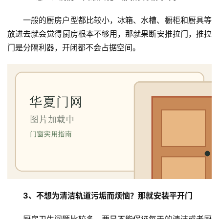
首
一般的厨房户型都比较小，冰箱、水槽、橱柜和厨具等
页
放进去就会觉得厨房根本不够用，那就果断安推拉门，推拉
门是分隔利器，开闭都不会占据空间。
入
户
门
卧
室
门
卫
生
间
门
3、不想为清洁轨道污垢而烦恼？那就安装平开门
庭
厨房卫生问题比较多，要是不能保证每天的清洁或者厨