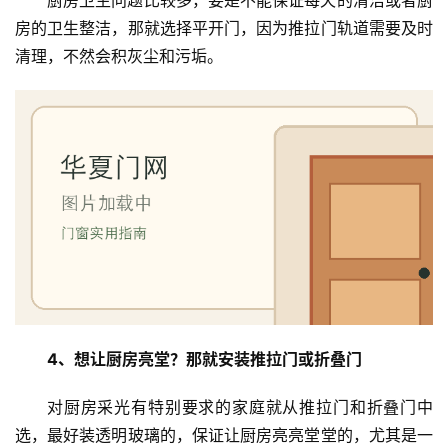
院
房的卫生整洁，那就选择平开门，因为推拉门轨道需要及时
大
清理，不然会积灰尘和污垢。
门
铸
铝
登录
注册
门
门
套
安
装
安
4、想让厨房亮堂？那就安装推拉门或折叠门
装
维
对厨房采光有特别要求的家庭就从推拉门和折叠门中
修
选，最好装透明玻璃的，保证让厨房亮亮堂堂的，尤其是一