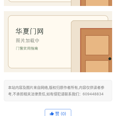
庭
院
大
门
铸
铝
登录
注册
门
门
套
安
装
本站内容及图片来自网络,版权归原作者所有,内容仅供读者参
考,不承担相关法律责任,如有侵犯请联系我们：609448834
安
装
维
赞
(0)