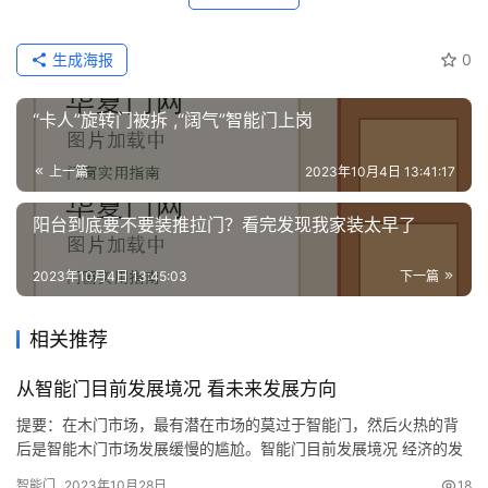
修
生成海报
0
门
业
资
“卡人”旋转门被拆 ,“阔气”智能门上岗
讯
上一篇
2023年10月4日 13:41:17
联
阳台到底要不要装推拉门？看完发现我家装太早了
系
我
2023年10月4日 13:45:03
下一篇
们
相关推荐
从智能门目前发展境况 看未来发展方向
提要：在木门市场，最有潜在市场的莫过于智能门，然后火热的背
后是智能木门市场发展缓慢的尴尬。智能门目前发展境况 经济的发
展和时代的进步，让现代社会的木门生活更加追求舒适感、便捷性
智能门
2023年10月28日
18