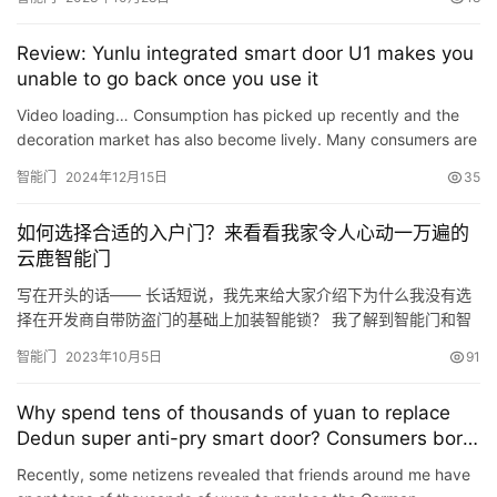
与智能化，在此前提下智能门窗概念顺势而生。 在木门市场，最有
潜在市场的莫过于智能门，然后火热的背后是智能木门市场发展缓
Review: Yunlu integrated smart door U1 makes you
慢的尴尬。那么智能木门设计该怎样呢? 一、智能门目前发展境况
unable to go back once you use it
经济…
Video loading… Consumption has picked up recently and the
decoration market has also become lively. Many consumers are
hesitant between changing to smart locks and smart door…
智能门
2024年12月15日
35
如何选择合适的入户门？来看看我家令人心动一万遍的
云鹿智能门
写在开头的话—— 长话短说，我先来给大家介绍下为什么我没有选
择在开发商自带防盗门的基础上加装智能锁？ 我了解到智能门和智
能锁的区别还是挺大的，智能锁有很多自带的BUG，指纹不灵敏，
智能门
2023年10月5日
91
密码容易按错需要重来好几遍，功能也不及智能门完备，价格上配
一把好的智能锁也需要大几千元，为了避免以后再次换代升级不仅
Why spend tens of thousands of yuan to replace
浪费钱，还很折腾，所以决定一步到位换成一体化智能门。 其实门
Dedun super anti-pry smart door? Consumers born
选得…
in the 1990s gave pertinent answers
Recently, some netizens revealed that friends around me have