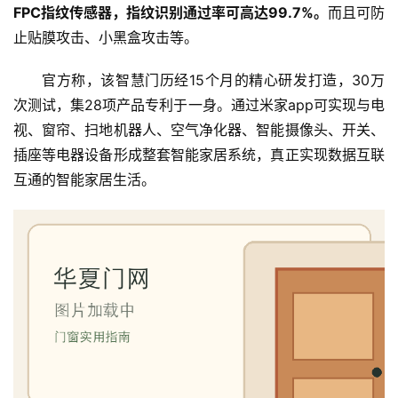
FPC指纹传感器，指纹识别通过率可高达99.7%。
而且可防
止贴膜攻击、小黑盒攻击等。
首
页
官方称，该智慧门历经15个月的精心研发打造，30万
次测试，集28项产品专利于一身。通过米家app可实现与电
入
视、窗帘、扫地机器人、空气净化器、智能摄像头、开关、
户
插座等电器设备形成整套智能家居系统，真正实现数据互联
门
互通的智能家居生活。
卧
室
门
卫
生
间
门