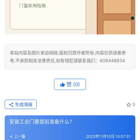
卫
生
间
门
庭
院
本站内容及图片来自网络,版权归原作者所有,内容仅供读者参
大
考,不承担相关法律责任,如有侵犯请联系我们：609448834
门
铸
赞
(0)
铝
登录
注册
门
生成海报
0
门
安装工业门要提前准备什么？
套
安
上一篇
2023年11月10日 15:07:31
装