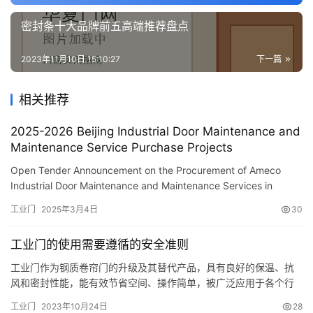
密封条十大品牌前五高端推荐盘点
安
装
2023年11月10日 15:10:27
下一篇
维
修
相关推荐
门
2025-2026 Beijing Industrial Door Maintenance and
业
Maintenance Service Purchase Projects
资
Open Tender Announcement on the Procurement of Ameco
讯
Industrial Door Maintenance and Maintenance Services in
Beijing in 2025-2026
工业门
2025年3月4日
30
联
系
工业门的使用需要遵循的安全准则
我
们
工业门作为钢质卷帘门的升级及其替代产品，具有良好的保温、抗
风和密封性能，能有效节省空间、操作简单，被广泛应用于各个行
业。那么工业滑升门有哪些需要注意的安全准则呢？跟我们华夏门
工业门
2023年10月24日
28