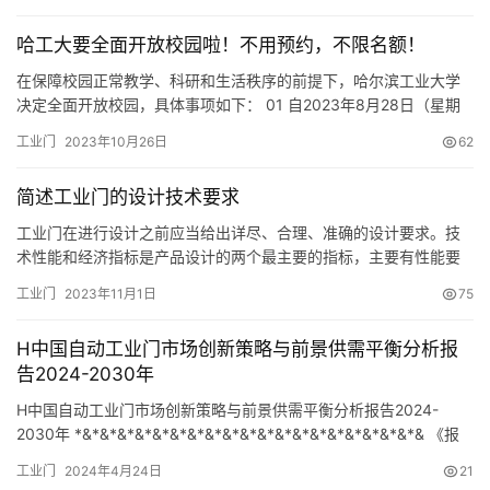
网一起了解下吧。 1.遵循安全细则 强烈要求遵循这些为人生安全考
虑的细则，不正确的使用工业门将给自己及他人带来严重的伤害。
哈工大要全面开放校园啦！不用预约，不限名额！
2.按正确方式使用 任何不正确的使用或不是按指定使用工业滑升
门…
在保障校园正常教学、科研和生活秩序的前提下，哈尔滨工业大学
决定全面开放校园，具体事项如下： 01 自2023年8月28日（星期
一）8:00起，校园全面开放。8月28日前，继续按暑期校园开放参
工业门
2023年10月26日
62
观通告执行。 02 校园参观来访，不需要预约、不限名额，入校时间
为8:30至16:30，参观人员须于当日19:00前离校。参观人员持身份
简述工业门的设计技术要求
证、护照等有效身份证件从指定校门出…
工业门在进行设计之前应当给出详尽、合理、准确的设计要求。技
术性能和经济指标是产品设计的两个最主要的指标，主要有性能要
求、功能要求、自动化程度、环境适应性、使用方便程度和生产成
工业门
2023年11月1日
75
本等方面的要求。 为使工业门满足使用和功能的需求，对工业门设
计提出了以下几方面的技术要求： 1.性能要求：工业门要求在开启
H中国自动工业门市场创新策略与前景供需平衡分析报
关闭过程中平稳运行，门体在任何位置均可以停止。 2.功能要求：
告2024-2030年
工…
H中国自动工业门市场创新策略与前景供需平衡分析报告2024-
2030年 *&*&*&*&*&*&*&*&*&*&*&*&*&*&*&*&*&*&*&*& 《报
告编号》: BG478345 《出版时间》…
工业门
2024年4月24日
21