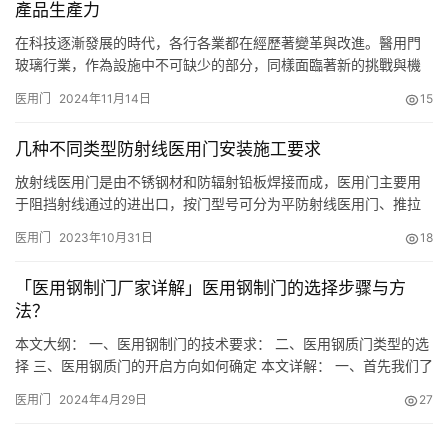
產品生產力
已特別的消毒需…
在科技逐漸發展的時代，各行各業都在經歷著變革與改進。醫用門
玻璃行業，作為設施中不可缺少的部分，同樣面臨著新的挑戰與機
遇。在這場變革的發展浪潮中，永剛玻璃科技以其對產品的創新能
医用门
2024年11月14日
15
力和對品質的追求，成瞭醫用門玻璃領域的的重要力量，持續推動
著行業的革新與發展，提高瞭醫用門玻璃的產品生產力。 醫用門玻
几种不同类型防射线医用门安装施工要求
璃，作為醫用場所廣泛使用的材料，不僅承擔著防護的基本性能，
還關系到場…
放射线医用门是由不锈钢材和防辐射铅板焊接而成，医用门主要用
于阻挡射线通过的进出口，按门型号可分为平防射线医用门、推拉
抗射线门和电动防射线医用门。医院专用门生产厂家为了保证门窗
医用门
2023年10月31日
18
外形结构上的合理与美观，采用了经高压制成的复合防护板以及多
种装饰板材。不仅设计简约合理，造型美观大气之外，开启也很灵
「医用钢制门厂家详解」医用钢制门的选择步骤与方
活。下面，就为大家详细的介绍几种不同型号防射线医用门的安装
法？
和施工要求。…
本文大纲： 一、医用钢制门的技术要求： 二、医用钢质门类型的选
择 三、医用钢质门的开启方向如何确定 本文详解： 一、首先我们了
解下医用钢制门的技术要求： 1、医用钢制门门框的选择： 首先我
医用门
2024年4月29日
27
们要确认门框的钢板厚度，目前市场上标准的医用钢质门门框钢板
厚度为1.5mm,门框的类型可以分为常规标 准框、单面包套、双面包