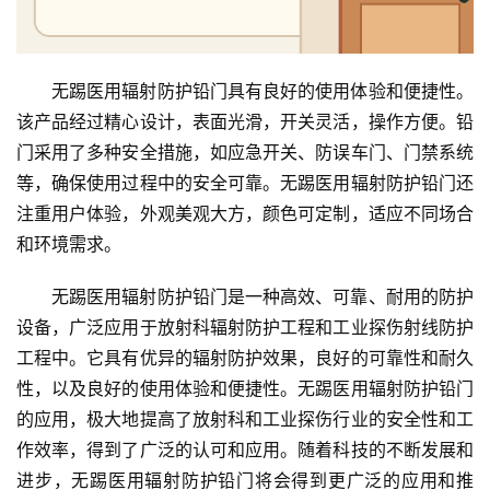
生
间
门
无踢医用辐射防护铅门具有良好的使用体验和便捷性。
该产品经过精心设计，表面光滑，开关灵活，操作方便。铅
庭
门采用了多种安全措施，如应急开关、防误车门、门禁系统
院
等，确保使用过程中的安全可靠。无踢医用辐射防护铅门还
大
注重用户体验，外观美观大方，颜色可定制，适应不同场合
门
和环境需求。
铸
无踢医用辐射防护铅门是一种高效、可靠、耐用的防护
铝
登录
注册
设备，广泛应用于放射科辐射防护工程和工业探伤射线防护
门
工程中。它具有优异的辐射防护效果，良好的可靠性和耐久
门
性，以及良好的使用体验和便捷性。无踢医用辐射防护铅门
套
的应用，极大地提高了放射科和工业探伤行业的安全性和工
安
作效率，得到了广泛的认可和应用。随着科技的不断发展和
装
进步，无踢医用辐射防护铅门将会得到更广泛的应用和推