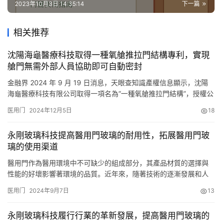
2023年10月3日 14:35:14
下一篇
相关推荐
沈陽海龜醫療科技取得一種氧艙推拉門結構專利，實現
艙門無需外部人員協助即可自動密封
金融界 2024 年 9 月 19 日消息，天眼查知識產權信息顯示，沈陽
海龜醫療科技有限公司取得一項名為“一種氧艙推拉門結構“，授權公
告號 CN221722628U ，申請日期為 2024 年 8 月。 專利摘要顯
医用门
2024年12月5日
18
示，本實用新型公開瞭一種氧艙推拉門結構，包括艙門和門框，所
述艙門頂部設置上滑輪組件、導軌組件，艙門底部設置下滑輪組
永剛玻璃科技提高醫用門玻璃的耐用性，拓展醫用門玻
件；還包括上滑道組件和下滑道組件…
璃的使用渠道
醫用門作為醫用環境中不可缺少的組成部分，其產品材質的選擇與
性能的好壞影響著環境的品質。近年來，隨著技術的逐漸發展和人
們對環境的需求逐漸提高，醫用門玻璃作為其中的重要因素，正經
医用门
2024年9月7日
13
歷著創新的變革。永剛玻璃科技如何通過技術創新，來提高醫用門
玻璃的耐用性，並拓展其使用渠道，為醫用行業帶來新的發展變
永剛玻璃科技履行行業的革新發展，提高醫用門玻璃的
革。在一般的醫用環境中，醫用門玻璃因頻繁的開關、意外的碰撞