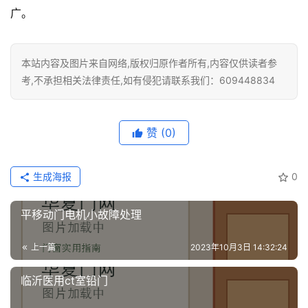
广。
安
装
维
本站内容及图片来自网络,版权归原作者所有,内容仅供读者参
修
考,不承担相关法律责任,如有侵犯请联系我们：609448834
门
业
赞
(0)
资
讯
生成海报
0
联
系
平移动门电机小故障处理
我
们
上一篇
2023年10月3日 14:32:24
临沂医用ct室铅门