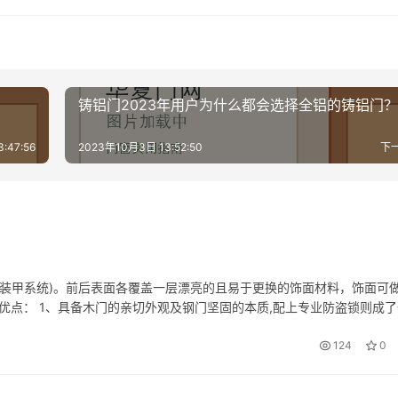
铸铝门2023年用户为什么都会选择全铝的铸铝门？
:47:56
2023年10月3日 13:52:50
下
称装甲系统)。前后表面各覆盖一层漂亮的且易于更换的饰面材料，饰面可
优点： 1、具备木门的亲切外观及钢门坚固的本质,配上专业防盗锁则成了
的装修风格,历久常新。 3、由于有刚强的钢蕊,所以性能稳定,不因天气…
124
0