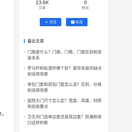
23.6K
0
文章
粉丝
关注
私信
最近文章
门扇是什么？门扇、门框、门套区别和安
装关系
罗马杆和轨道杆哪个好？窗帘安装优缺点
和适用场景
单包门套和双包门套怎么选？区别、价格
和适用场景
庭院大门尺寸怎么定？宽度、高度、材质
和验收要点
象，
卫生间门选单边套还是双边套？防潮和收
口这样判断