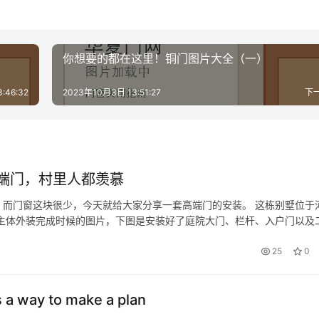
你想要的都在这里！铜门图片大全（一）
:46:32
2023年10月3日 13:51:27
下
端门，村里人都羡慕
而门窗这块很少，今天就给大家分享一套高端门的安装。 这栋别墅位于
主体外装完成时候的图片，下图是安装好了庭院大门、栏杆、入户门以及
来看看露台装饰字体的安装，安装前是这样子的。 安装之后是这样子的，
25
0
s a way to make a plan