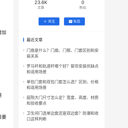
23.6K
0
文章
粉丝
关注
私信
增加
最近文章
门扇是什么？门扇、门框、门套区别和安
装关系
罗马杆和轨道杆哪个好？窗帘安装优缺点
和适用场景
单包门套和双包门套怎么选？区别、价格
和适用场景
感
庭院大门尺寸怎么定？宽度、高度、材质
和验收要点
卫生间门选单边套还是双边套？防潮和收
重要
口这样判断