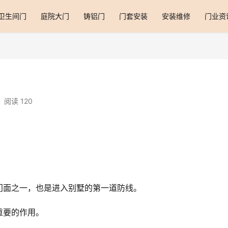
卫生间门
庭院大门
铸铝门
门套安装
安装维修
门业资
阅读 120
门面之一，也是进入别墅的第一道防线。
重要的作用。