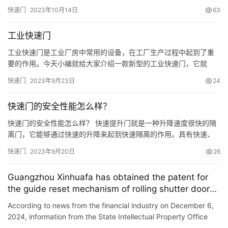
巧，然后把照片参数奉上，希望对大家有帮助。 光圈: F11 快门:
快速门
2023年10月14日
63
58.0 ISO: 100 曝光补偿: -1 EV 一、常见场景的参数设置 对于新手
来说最难掌握的就是参数设置，在拍摄时不知道该怎么调。下面给
工业快速门
大家给大家展示几个慢门常见的参数设…
工业快速门是工业厂房中常用的设备，在工厂生产过程中起到了重
要的作用。今天小编就给大家介绍一款新型的工业快速门，它就
是：智能电动伸缩门。 智能电动伸缩门是一款新型的产品，它不仅
快速门
2023年9月23日
24
具有传统电动伸缩门的优点和特点外，还增加了一些新的功能。比
如：智能控制系统、自动开门系统、远程控制等等！下面我们就一
快速门的安全性能怎么样？
起来看看吧！ 一、智能控制系统 1、感应系统：通过红外线感应器
检测到有…
快速门的安全性能怎么样？ 快速提升门就是一种升降速度很快的隔
离门，它能够通过快速的升降来起到快速隔离的作用。具有快速、
安全、可靠等特点，除可用于一般厂房外，还用于医药、食品、电
快速门
2023年9月20日
26
子、洁净厂房，净化车间、卷烟、印刷、纺织、超市、轻工业厂房
的区域隔离以及其它需快速出入的场所。 1.隔离效果好 快速门可以
Guangzhou Xinhuafa has obtained the patent for
通过快速的升降来隔离车间内外部，从而对车间内的产品起到保护
the guide reset mechanism of rolling shutter doors,
作用…
which can avoid the inconvenience caused by
According to news from the financial industry on December 6,
impact damage of fast doors with metal ribs.
2024, information from the State Intellectual Property Office
shows that Guangzhou Xinhuafa Industrial Co., Ltd. has ob…