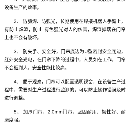
设备生产的效率。
2、 防弧焊、防弧光，长期使用在焊接机器人手臂上，
有防止焊渣，防止 有色弧光对人的伤害，焊渣掉落在门帘
上也不会有破坏。
3、 防夹手、安全好，门帘底边为U型密封安全底边，
首
红外安全光电，在门帘下降的过程中，人员如在工作，门帘
页
不会砸到人，安全性能比较高。
入
4、 便于观察，门帘可以配置透明视窗，在设备生产过
户
程中，需要对生产过程进行监测的，可以防止操作错误及时
门
进行调整。
卧
5、 加厚门帘，2.0mm门帘，坚固耐用、韧性好、耐
室
磨度强。
门