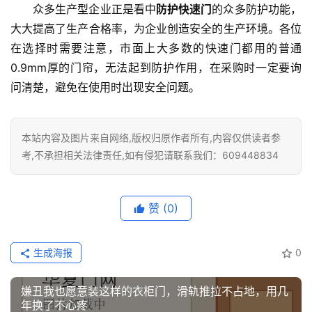
众多生产型企业正是看中
防护快速门
的众多防护功能，
卫
大大提高了生产合格率，为企业创造安全的生产环境。各位
生
在选择时需要注意，市面上大多数的快速门都用的普通
间
0.9mm厚的门帘，无法起到防护作用，在采购时一定要询
门
问清楚，避免在使用时出现安全问题。
庭
院
本站内容及图片来自网络,版权归原作者所有,内容仅供读者参
大
考,不承担相关法律责任,如有侵犯请联系我们：609448834
门
铸
赞
(0)
铝
登录
注册
门
生成海报
0
门
套
嫌丑我也愿意装这样的衣柜门，滑轨推拉不占地，用几
安
年换了不心疼