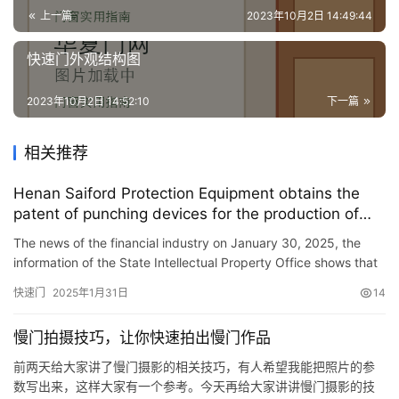
装
上一篇
2023年10月2日 14:49:44
安
快速门外观结构图
装
维
2023年10月2日 14:52:10
下一篇
修
相关推荐
门
业
Henan Saiford Protection Equipment obtains the
资
patent of punching devices for the production of
讯
people\’s defense door, which can quickly complete
The news of the financial industry on January 30, 2025, the
the production and punch process of people\’s
information of the State Intellectual Property Office shows that
defense door
联
Henan Saiford Protection Equipment Co., Ltd. obtained a…
快速门
2025年1月31日
14
系
我
慢门拍摄技巧，让你快速拍出慢门作品
们
前两天给大家讲了慢门摄影的相关技巧，有人希望我能把照片的参
数写出来，这样大家有一个参考。今天再给大家讲讲慢门摄影的技