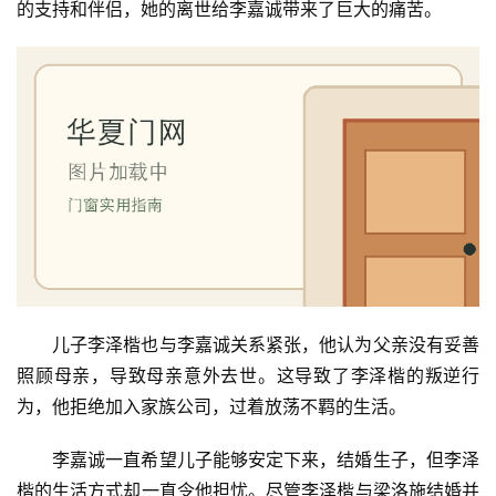
门
的支持和伴侣，她的离世给李嘉诚带来了巨大的痛苦。
卫
生
间
门
庭
院
大
门
儿子李泽楷也与李嘉诚关系紧张，他认为父亲没有妥善
铸
铝
照顾母亲，导致母亲意外去世。这导致了李泽楷的叛逆行
登录
注册
门
为，他拒绝加入家族公司，过着放荡不羁的生活。
李嘉诚一直希望儿子能够安定下来，结婚生子，但李泽
门
套
楷的生活方式却一直令他担忧。尽管李泽楷与梁洛施结婚并