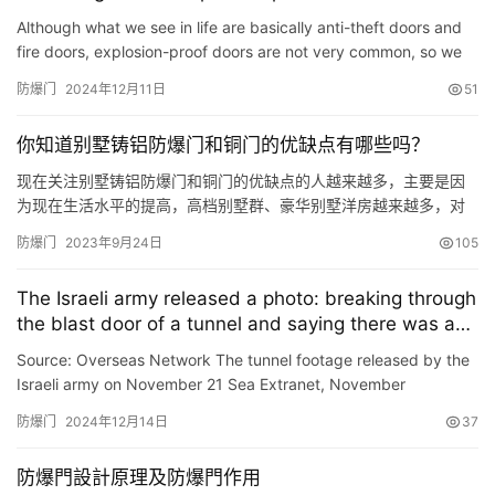
Although what we see in life are basically anti-theft doors and
fire doors, explosion-proof doors are not very common, so we
don’t know much about them. Although this is This situa…
防爆门
2024年12月11日
51
你知道别墅铸铝防爆门和铜门的优缺点有哪些吗？
现在关注别墅铸铝防爆门和铜门的优缺点的人越来越多，主要是因
为现在生活水平的提高，高档别墅群、豪华别墅洋房越来越多，对
高端别墅门的需求量也是越来越大，使得业主们对别墅铸铝防爆门
防爆门
2023年9月24日
105
以及别墅铜门的优缺点关注度越来越高。今天就为大家简单的说下
别墅铸铝防爆门和铜门的优缺点。 别墅铸铝防爆门的优点： 1、别
The Israeli army released a photo: breaking through
墅铸铝防爆门耐高温，具有超强的防火、防潮与抗撞击性能。原装
the blast door of a tunnel and saying there was a
进口重型…
Hamas command center inside
Source: Overseas Network The tunnel footage released by the
Israeli army on November 21 Sea Extranet, November
22ndAccording to the Times of Israel report on November
防爆门
2024年12月14日
37
22nd, the Isr…
防爆門設計原理及防爆門作用