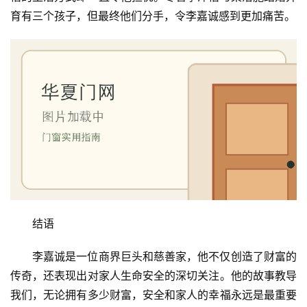
安
育有三个孩子，但最终他们分手，令李嘉诚感到更加痛苦。
装
安
装
维
修
门
业
资
讯
结语
联
系
李嘉诚是一位商界巨头和慈善家，他不仅创造了财富的
我
传奇，还表现出对家人生命安全的深切关注。他的故事教导
们
我们，无论拥有多少财富，安全和家人的幸福永远是最重要