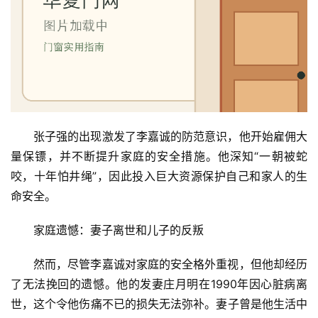
张子强的出现激发了李嘉诚的防范意识，他开始雇佣大
量保镖，并不断提升家庭的安全措施。他深知“一朝被蛇
首
页
咬，十年怕井绳”，因此投入巨大资源保护自己和家人的生
命安全。
入
家庭遗憾：妻子离世和儿子的反叛
户
门
然而，尽管李嘉诚对家庭的安全格外重视，但他却经历
了无法挽回的遗憾。他的发妻庄月明在1990年因心脏病离
卧
室
世，这个令他伤痛不已的损失无法弥补。妻子曾是他生活中