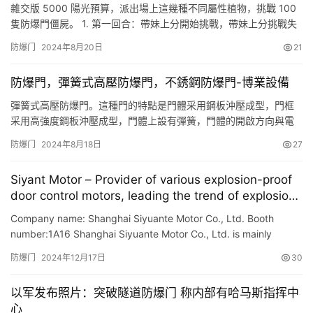
雜交版 5000 陽光預算，派出場上這幾種不同屬性植物，挑戰 100
隻防爆門僵屍。 1. 第一回合：帶妹上分開始挑戰，帶妹上分挑戰失
敗。 2. 第二回合：雙發仙人開始挑戰，雙發仙人挑戰失敗。 3. 第
防爆门
2024年8月20日
21
三回合：冰瓜大噴菇開始挑戰，冰瓜大噴菇挑戰成功。 4. 第四回
合：豌豆大帝開始挑戰，豌豆大帝挑戰失敗。 5. 第五回合：玉米卷
防爆門，彈簧式高壓防爆門，不銹鋼防爆門-博業設備
香蒲開始挑戰，玉米卷香蒲挑戰失敗…
彈簧式高壓防爆門。這種門的特點是門體采用鋼板沖壓成型，門框
采用高強度鋼板沖壓成型，門體上設有彈簧，門體的開啟方向與電
梯轎廂的運行方向垂直，這種門可以防止火災時電梯門打開時產生
防爆门
2024年8月18日
27
的沖擊力傷害人體。但是，這種門也有缺點，就是在發生火災時，
由於門體受到擠壓，會導致門體變形或者變形嚴重，無法正常開
Siyant Motor – Provider of various explosion-proof
啟。所以，建議大傢不要選擇這種門。另外，如果傢裡有老人和小
door control motors, leading the trend of explosion-
孩，最好不要選…
proof door motor industry
Company name: Shanghai Siyuante Motor Co., Ltd. Booth
number:1A16 Shanghai Siyuante Motor Co., Ltd. is mainly
engaged in B-level rolling door explosion-proof motors, C-level
防爆门
2024年12月17日
30
rollin…
以军发布照片：突破隧道防爆门 称内部有哈马斯指挥中
心