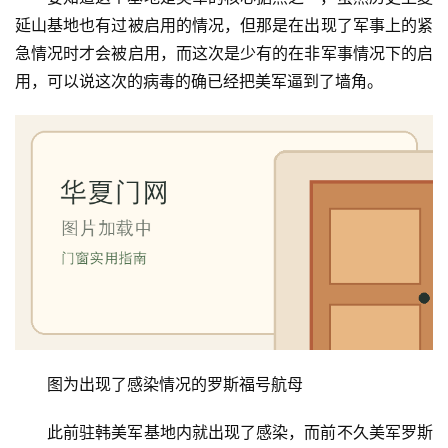
延山基地也有过被启用的情况，但那是在出现了军事上的紧
庭
急情况时才会被启用，而这次是少有的在非军事情况下的启
院
用，可以说这次的病毒的确已经把美军逼到了墙角。
大
门
铸
铝
登录
注册
门
门
套
安
装
图为出现了感染情况的罗斯福号航母
安
装
此前驻韩美军基地内就出现了感染，而前不久美军罗斯