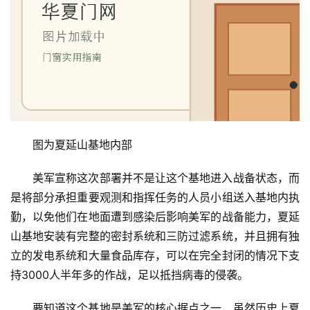
首
页
入
户
图为夏延山基地内部
门
美军宣称这次部署并不是让这个基地进入战备状态，而
卧
是将部分承担重要观测和指挥任务的人员小组送入基地内执
室
勤，以免他们在地面遭到感染后影响美军的战备能力，夏延
门
山基地安装有完整的密封系统和三防过滤系统，并且拥有独
卫
立的发电系统和大量食品库存，可以在完全封闭的情况下支
生
持3000人半年多的作战，足以抵挡病毒的侵袭。
间
门
要知道这个基地是美军的核心据点之一，虽然历史上夏