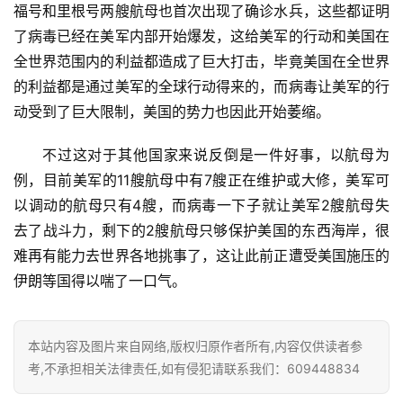
维
福号和里根号两艘航母也首次出现了确诊水兵，这些都证明
修
了病毒已经在美军内部开始爆发，这给美军的行动和美国在
全世界范围内的利益都造成了巨大打击，毕竟美国在全世界
门
的利益都是通过美军的全球行动得来的，而病毒让美军的行
业
动受到了巨大限制，美国的势力也因此开始萎缩。
资
讯
不过这对于其他国家来说反倒是一件好事，以航母为
例，目前美军的11艘航母中有7艘正在维护或大修，美军可
联
以调动的航母只有4艘，而病毒一下子就让美军2艘航母失
系
去了战斗力，剩下的2艘航母只够保护美国的东西海岸，很
我
们
难再有能力去世界各地挑事了，这让此前正遭受美国施压的
伊朗等国得以喘了一口气。
本站内容及图片来自网络,版权归原作者所有,内容仅供读者参
考,不承担相关法律责任,如有侵犯请联系我们：609448834