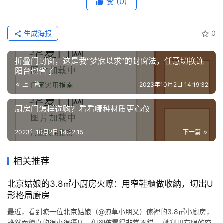
赞
(0)
生成海报
0
折叠门封窗，这是我“梦寐以求”的封窗法，任意切换连
阳台也省了
上一篇
2023年10月2日 14:19:32
厨房门怎样选购？看看哪种材质更心仪
2023年10月2日 14:22:15
下一篇
相关推荐
北京姑娘的3.8㎡小廚房火瞭：用窄鞋櫃做收納，切出U
形格局廚房
最近，看到瞭一位北京姑娘（@潦草小朋又）傢裡的3.8㎡小廚房，
雖然面積真的很小很逼仄，但卻佈置得非常不錯。 她利用有限的空