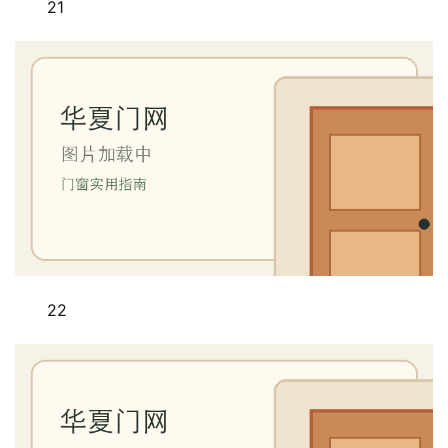
21
铝
登录
注册
门
门
套
安
装
安
装
维
修
22
门
业
资
讯