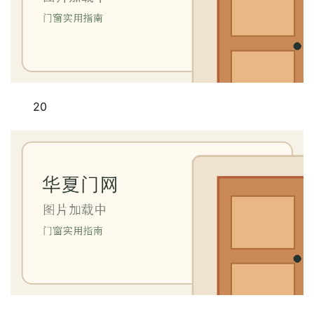
户
门
卧
室
门
20
卫
生
间
门
庭
院
大
门
铸