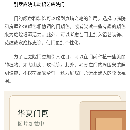
门
别墅庭院电动铝艺庭院门
庭
门的颜色和装饰可以起到点睛之笔的作用。选择与庭院
院
和房屋外墙颜色相协调的门颜色，或者尝试一些有趣的颜色
大
来为庭院增添活力。此外，可以考虑在门上加入铝艺装饰、
门
花纹或家庭标志等，使门更加个性化。
铸
为了让庭院门更加引人注目，可以在门前种植一些美丽
铝
登录
注册
的植物，如爬山虎、玫瑰等。此外，考虑在门的周围安装照
门
明设施，不仅提高安全性，还为庭院门营造出迷人的夜晚氛
围。
门
套
安
装
安
装