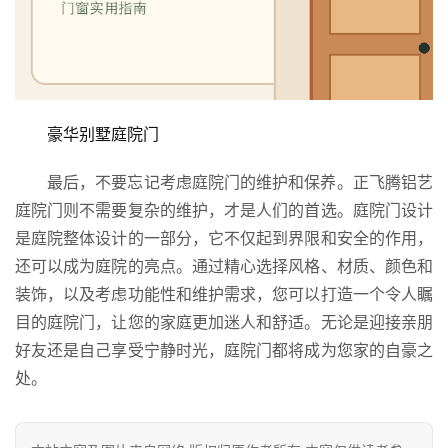
维
修
门
业
豪华别墅庭院门
资
讯
最后，不要忘记考虑庭院门的维护和保养。正飞腾铝艺
庭院门则不需要复杂的维护，才是人们的首选。庭院门设计
联
是庭院整体设计的一部分，它不仅起到界限和安全的作用，
系
还可以成为庭院的亮点。通过精心选择风格、材质、颜色和
我
们
装饰，以及考虑功能性和维护需求，您可以打造一个令人瞩
目的庭院门，让您的家庭更加迷人和舒适。无论是迎接亲朋
好友还是自己享受宁静时光，庭院门都将成为您家的自豪之
处。