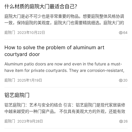
什么材质的庭院大门最适合自己？
庭院大门是必不可少也是非常重要的物品。想要庭院整体风格协调
一致，保持庭院的美观度，庭院大门也需要精挑细选。庭院大门的
材质，会涉及风格、养护、价钱等多方面的问题。小编这次给大家
庭院门
2023年10月22日
64
分享四种不同的庭院大门材质，帮助大家选择最适合自己的庭院大
门。 铁艺大门 庭院铁艺大门，风格多样，有中式、欧式、现代等，
How to solve the problem of aluminum art
造型精巧。铁艺大门一般在焊接之后还要进行热镀锌工艺，然后喷
courtyard door
漆，有效…
Aluminum patio doors are now and even in the future a must-
have item for private courtyards. They are corrosion-resistant,
acid-resistant, moisture-resistant, non-rusting, non-fadi…
庭院门
2025年1月19日
20
铝艺庭院门
铝艺庭院门：艺术与安全的结合 引言：铝艺庭院门是现代家居装修
中越来越受的一种门窗产品。 不仅具有美观大方的外观，还能有效
提升家居的安全性。 本文将围绕铝艺庭院门展开，探讨其独特的魅
庭院门
2023年9月28日
26
力和优势。 一、铝艺庭院门的外观 1. 独特的设计风格：铝艺庭院门
采用现代简约的设计风格，结合了铝合金材质的轻巧和耐用性，使