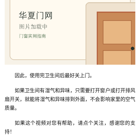
户
门
卧
室
门
卫
生
间
因此，使用完卫生间后最好关上门。
门
如果卫生间有湿气和异味，只需要打开窗户或打开排风
庭
扇开关，就能将湿气和异味排到外面，不会影响家里的空气
院
质量。
大
门
如果这个视频对您有帮助，请点个关注，感谢您的支
持！
铸