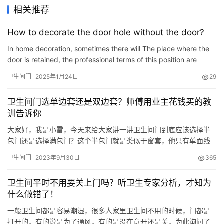
相关推荐
联
系
How to decorate the door hole without the door?
我
In home decoration, sometimes there will The place where the
们
door is retained, the professional terms of this position are
called \”Koukou\”. The location of this door …
卫生间门
2025年1月24日
29
卫生间门选单边套还是双边套？师傅用业主花钱买的教
训告诉你
大家好，我是小雷，今天来给大家讲一讲卫生间门到底应该选择半
包门还是选择满包门？这个半包门就是类似于窗套，他只有单面线
条而且是占据了墙面厚度的一半，这个通俗来讲全包门，还有双包
卫生间门
2023年9月30日
365
门，还有双面套，这个是指的一种，就是满包的，就是说这一面墙
的两侧都有线条，这就属于双包套。 今天我就从效果方面，从成本
卫生间平时不用要关上门吗？听卫生专家分析，才知为
方面来给大家讲一讲，来给大家算一笔账，大部分朋友只知道双边
什么做错了！
套，这个价…
一般卫生间都是容易潮湿，很多人家里卫生间不用的时候，门都是
打开的，有的说是为了通风，有的是没在意开还是关，为此询问了