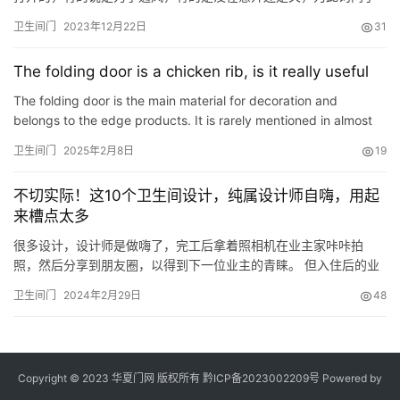
卫生专家，让他为我们解答一下。 专家说，卫生间不用的时候，应
卫生间门
2023年12月22日
31
该把门关闭起来，但同时要把卫生间的窗户打开。主要原因有以下
几点： 1、卫生间是家里的污染致病源头之一，如果经常开着门，会
The folding door is a chicken rib, is it really useful
让细菌和异味排向客厅以及其他空间，污染了其他空间的空气，长
期生活…
The folding door is the main material for decoration and
belongs to the edge products. It is rarely mentioned in almost
mainstream productions, but it is indispensable in actual de…
卫生间门
2025年2月8日
19
不切实际！这10个卫生间设计，纯属设计师自嗨，用起
来槽点太多
很多设计，设计师是做嗨了，完工后拿着照相机在业主家咔咔拍
照，然后分享到朋友圈，以得到下一位业主的青睐。 但入住后的业
主遭殃了，原以为集颜值与实用性为一体的高端设计，在入住后才
卫生间门
2024年2月29日
48
发现，用起来如此不切实际，槽点那么多，本期一起盘点一下，看
完别再踩坑了。 1、艺术玻璃木门 看这颜值，绝吧，木门镶嵌上异
形玻璃，高级感立马就出来了。 尤其是再搭配上，超白长虹玻璃、
钻石玻…
Copyright © 2023 华夏门网 版权所有
黔ICP备2023002209号
Powered by