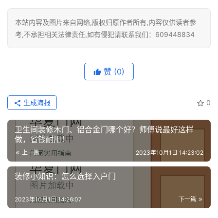
铝
登录
注册
门
本站内容及图片来自网络,版权归原作者所有,内容仅供读者参
考,不承担相关法律责任,如有侵犯请联系我们：609448834
门
套
安
赞
(0)
装
生成海报
0
安
装
卫生间装修木门、铝合金门哪个好？师傅说最好这样
维
做，省钱耐用！
修
上一篇
2023年10月1日 14:23:02
门
装修小知识：怎么选择入户门
业
资
2023年10月1日 14:26:07
下一篇
讯