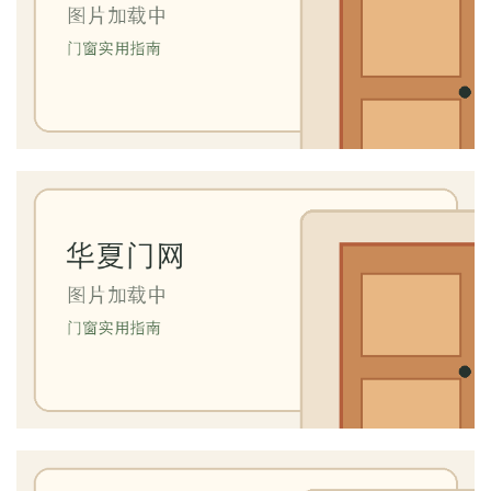
卫
生
间
门
庭
院
大
门
铸
铝
登录
注册
门
门
套
安