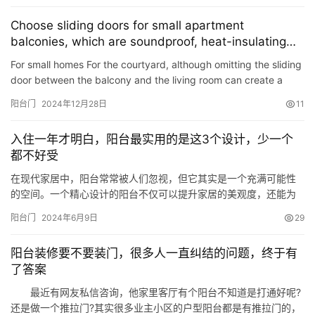
加開放和通透，同時還可以享受到陽臺所帶來的景觀效益;而封閉式
Choose sliding doors for small apartment
陽臺則可以讓人們在室內享受到陽光的同時，不必受到天氣的影
balconies, which are soundproof, heat-insulating
響，也不…
and beautiful, creating a comfortable and livable
For small homes For the courtyard, although omitting the sliding
space.
door between the balcony and the living room can create a
more spacious visual effect, considering practicality, in…
阳台门
2024年12月28日
11
入住一年才明白，阳台最实用的是这3个设计，少一个
都不好受
在现代家居中，阳台常常被人们忽视，但它其实是一个充满可能性
的空间。一个精心设计的阳台不仅可以提升家居的美观度，还能为
我们的生活带来许多实际的好处。 入住一年我才明白，阳台最实用
阳台门
2024年6月9日
29
的是这3个设计，少一个都不好受。下面，让我们一起来看看是哪几
个实用的阳台装修设计吧。 一、推拉窗 断桥铝平开窗虽然好看但是
阳台装修要不要装门，很多人一直纠结的问题，终于有
价格贵，夏天还闷热不透风，实用性不如推拉窗。建议大家在阳台
了答案
安装…
最近有网友私信咨询，他家里客厅有个阳台不知道是打通好呢?
还是做一个推拉门?其实很多业主小区的户型阳台都是有推拉门的，