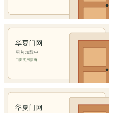
首
页
入
户
门
卧
室
门