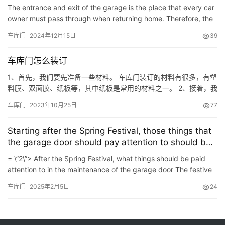
The entrance and exit of the garage is the place that every car
owner must pass through when returning home. Therefore, the
design of the garage door should reflect the sense of di…
车库门
2024年12月15日
39
车库门怎么装订
1、首先，我们要先准备一些材料。 车库门装订的材料有很多，有塑
料膜、双面胶、纸板等，其中纸板是常用的材料之一。 2、接着，我
们要把这些工具准备好。 （1）在塑料膜上贴上双面胶（注意：一定
车库门
2023年10月25日
77
要贴牢固），然后我们把纸板放在上面；如果使用PVC材质的板材
的话，可以直接用双面胶粘住；如果是铁皮材质的车库门的话，就
Starting after the Spring Festival, those things that
需要用到热熔胶了。 （2）接下来把我们的车库门打开到一定…
the garage door should pay attention to should be
paid attention to
= \”2\”> After the Spring Festival, what things should be paid
attention to in the maintenance of the garage door The festive
atmosphere of the Spring Festival gradu…
车库门
2025年2月5日
24