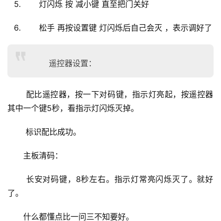
灯闪烁 按 减小键 直至把门关好
安
装
松手 再按设置键 灯闪烁后自己会灭 ，表示调好了
维
修
遥控器设置：
门
业
 配比遥控器，按一下对码键，指示灯亮起，按遥控器
资
讯
其中一个键5秒，看指示灯闪烁灭掉。
 标识配比成功。
联
系
主板清码：
我
们
 长安对码键，8秒左右。指示灯常亮闪烁灭了。就好
了。
什么都懂点比一问三不知要好。