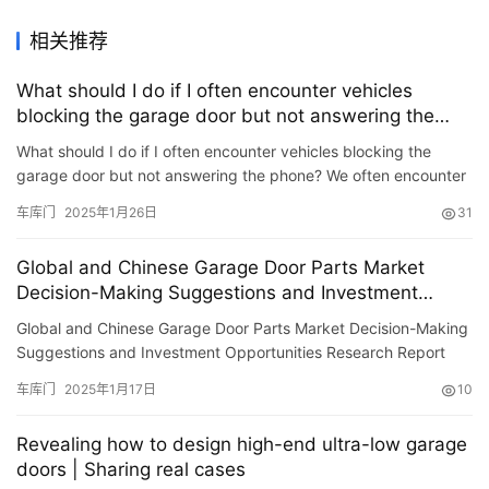
相关推荐
What should I do if I often encounter vehicles
blocking the garage door but not answering the
phone?
What should I do if I often encounter vehicles blocking the
garage door but not answering the phone? We often encounter
various situations in life where garage doors are blocked, a…
车库门
2025年1月26日
31
Global and Chinese Garage Door Parts Market
Decision-Making Suggestions and Investment
Opportunities Research Report 2025-2031
Global and Chinese Garage Door Parts Market Decision-Making
Suggestions and Investment Opportunities Research Report
2025-2031 【New revision】: January 2025 [Publishing
车库门
2025年1月17日
10
organization…
Revealing how to design high-end ultra-low garage
doors | Sharing real cases