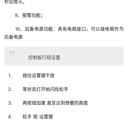
秒后熄灭。
生
间
 9、报警功能；
门
 10、后备电源功能：具有电瓶接口，可以接电瓶作为
庭
后备电源
院
大
门
控制板行程设置
铸
铝
按住设置键不放
登录
注册
门
等状态灯开始闪烁松手
门
再按增加建 直至达到想要的高度
套
安
松手 按 设置键
装