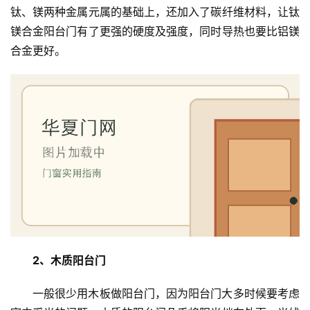
钛、镁两种金属元属的基础上，还加入了碳纤维材料，让钛
镁合金阳台门有了更强的硬度及强度，同时导热也要比铝镁
合金更好。
2、木质阳台门
一般很少用木板做阳台门，因为阳台门大多时候要考虑