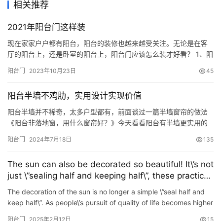
相关推荐
2021年阳台门这样装
现在家家户户都有阳台，阳台的装修也越来越受关注。无论是在客
厅的阳台上，还是卧室的阳台上，阳台门应该怎么装才好看？ 1、阳
台安装推拉门 很多人选择在阳台上安装推拉门，可以达到隔断的效
阳台门
2023年10月23日
45
果。目前比较流行的黑边框玻璃门，黑色边框可以在不影响阳台采
光功能的情况下，让整个阳台更加高级。 除了黑色边框，还可以选
阳台半墙不鸡肋，实用设计实现价值
择白色，百搭又有质感。 2、阳台不安装门 如果房间面积有限，
阳…
阳台半墙并不稀奇，太多户型都有，前面谈过一篇半墙窗帘的做法
《阳台非落地窗，用什么窗帘好？》今天看看阳台有半墙更实用的
装修方法，大家可以借鉴参考。 像过去的老房阳台几乎都是半墙的
阳台门
2024年7月18日
135
格局，其实上方做百叶帘，下方角落放个休闲单人沙发，同样可以
满足休闲，而且安全感更高 超大阳台有半墙而且是休闲阳台，采用
The sun can also be decorated so beautiful! It\’s not
悬空定制，满足收纳以及一个办公角落，颜值功能也有了 即使生活
just \”sealing half and keeping half\”, these practices
阳台也…
are very smart
The decoration of the sun is no longer a simple \”seal half and
keep half\”. As people\’s pursuit of quality of life becomes higher
and higher, the decoration of …
阳台门
2025年2月12日
15