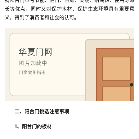
钢阳台门具有节能、隔音、阻燃、美观、耐腐蚀、使用寿命
长等优点，同时又对保护木材、保护生态环境具有重要意
义，得到了消费者和社会的认可。
首
页
入
户
门
卧
室
门
二、阳台门挑选注意事项
卫
1、阳台门的板材
生
间