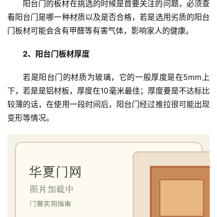
阳台门的板材在挑选的时候是首要关注的问题，必须查
门
看阳台门是哪一种材质以及是否合格，若是选用劣质的阳台
门板材可能会含有甲醛等有害气体，影响家人的健康。
庭
院
2、阳台门板材厚度
大
门
若是阳台门的材质为玻璃，它的一般厚度是在5mm上
下，若是是铝材板，厚度在10毫米最佳；厚度要是不达标比
铸
较薄的话，在使用一段时间后，阳台门经过推拉很可能出现
铝
登录
注册
变形等情况。
门
门
套
安
装
安