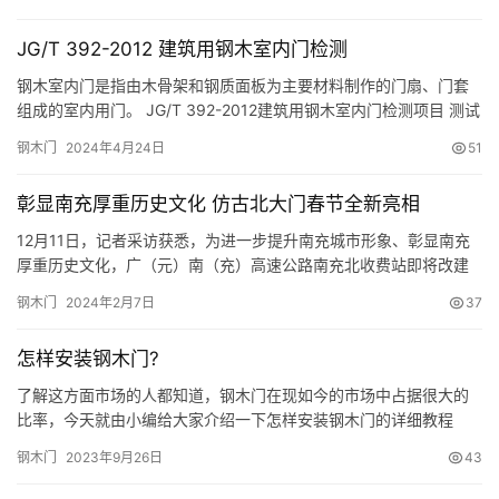
需要承担极大的风险，不到万不得已，一般的经销商不会轻易放
弃。那么问题来了，究竟是什么样的原因导致钢木门经销商“狠心”离
JG/T 392-2012 建筑用钢木室内门检测
去呢? 导致经销商“改嫁”的三大缘由 1、产品缺少竞争力 “产品…
钢木室内门是指由木骨架和钢质面板为主要材料制作的门扇、门套
组成的室内用门。 JG/T 392-2012建筑用钢木室内门检测项目 测试
项目 测试标准 表面质量 JG/T 392 尺寸允许偏差 JG/T 392 装配质
钢木门
2024年4月24日
51
量 JG/T 392 启闭性能 GB/T 9158 抗撞击性能 GB/T 14155 抗垂直
载荷性能 GB/T 14154 抗静扭曲性能 GB/T…
彰显南充厚重历史文化 仿古北大门春节全新亮相
12月11日，记者采访获悉，为进一步提升南充城市形象、彰显南充
厚重历史文化，广（元）南（充）高速公路南充北收费站即将改建
成仿古风格钢木结构收费站。 当日上午，记者在广南高速公路南充
钢木门
2024年2月7日
37
北收费站看到，施工人员正在加紧施工，收费站仿古风格轮廓初
显。“改造后的南充北收费站为12柱二楼式汉唐风格建筑，其中，主
怎样安装钢木门?
楼高15.6米、次楼高9米，原有的2组照明灯增加到4至5组，并…
了解这方面市场的人都知道，钢木门在现如今的市场中占据很大的
比率，今天就由小编给大家介绍一下怎样安装钢木门的详细教程
吧，快来看看吧!什么是钢木门? 小编想在讲安装教程之前给大家介
钢木门
2023年9月26日
43
绍一下钢木门的具体含义，钢木门顾名思义是以钢木为门的结构，
门扇的周围用的是钢板扣，门中的钢板的主要作用是增强们板的耐