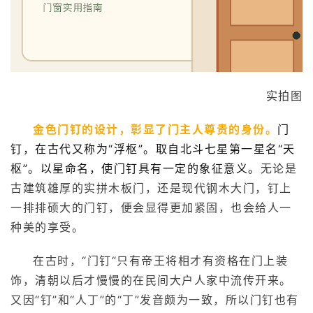
实拍图
金色门钉的设计，彰显了门主人尊贵的身份。
门
钉，在古代又称为“浮枢”。取自北斗七星第一星名“天
枢”。以星命名，使门钉具有一定的象征意义。
无论是
古建筑雄厚的实拼木板门，还是现代钢木大门，钉上
一排排硕大的门钉，便会显得更加紧固，也会给人一
种美的享受。
在古时，“门钉“只有帝王将相才有资格在门上装
首
饰，清朝以后才慢慢的在民间大户人家中流传开来。
页
又因“钉”和“人丁”的“丁”发音颇为一致，所以门钉也有