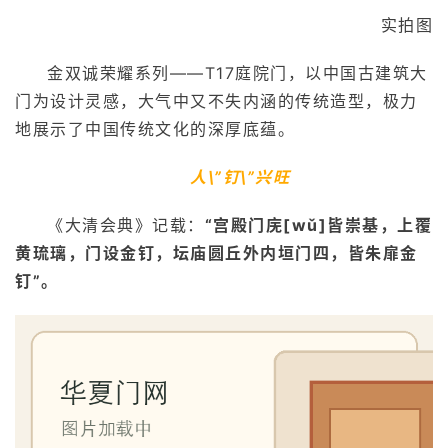
实拍图
金双诚荣耀系列——T17庭院门，以中国古建筑大
门为设计灵感，大气中又不失内涵的传统造型，极力
地展示了中国传统文化的深厚底蕴。
人\”钉\”兴旺
《大清会典》记载：
“宫殿门庑[wǔ]皆崇基，上覆
黄琉璃，门设金钉，坛庙圆丘外内垣门四，皆朱扉金
钉”。