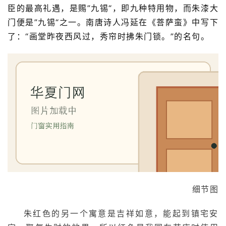
臣的最高礼遇，是赐”九锡“，即九种特用物，而朱漆大
铸
门便是”九锡“之一。南唐诗人冯延在《菩萨蛮》中写下
铝
登录
注册
了：“画堂昨夜西风过，秀帘时拂朱门锁。”的名句。
门
门
套
安
装
安
装
维
修
细节图
门
业
朱红色的另一个寓意是吉祥如意，能起到镇宅安
资