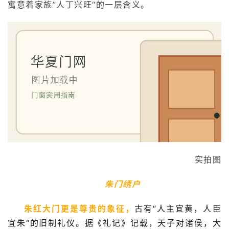
寓意着家族”人丁兴旺“的一层含义。
入
户
门
卧
室
门
卫
生
间
门
实拍图
庭
朱门绣户
院
大
朱红大门更是尊贵的象征，
古有“人主宜黄，人臣
门
宜朱“的旧制礼仪。据《礼记》记载，天子对诸侯，大