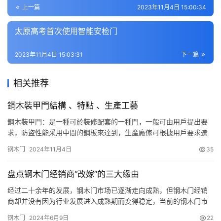
上一篇
2023年11月4日 15:00:34
太原高考首次使用智能安检门
2023年11月4日 15:03:31
下一篇
相关推荐
鋼木裝甲門結構 、特點 、生產工藝
鋼木裝甲門：是一種可於裝修配套的一種門，一般可由用戶提出要
求，防盜性能采用中間的鋼板來達到，生產廠傢可根據用戶要求選
用不同顏色、木材、線條和圖案等與室內裝修融為一體，不再象鋼
钢木门
2024年11月4日
35
制門那樣冰冷的不協調。因此它的價格也比鋼質防盜門要貴。它是
以鋼木為結構，門扇四周由鋼板扣合而成（有的是使用焊接的），
盘点钢木门经销商“改嫁”的三大缘由
門框一般為鋼套上裝飾面，表面做免漆處理或者油漆處理而成的
門。 鋼木裝甲…
经过二十余年的发展，钢木门市场已逐渐走向成熟，但钢木门经销
商却并没有因为行业发展进入成熟期而变得稳定，当前的钢木门市
场近三成经销商有更换品牌的经历。众所周知，钢木门经销商“改嫁”
钢木门
2024年6月9日
22