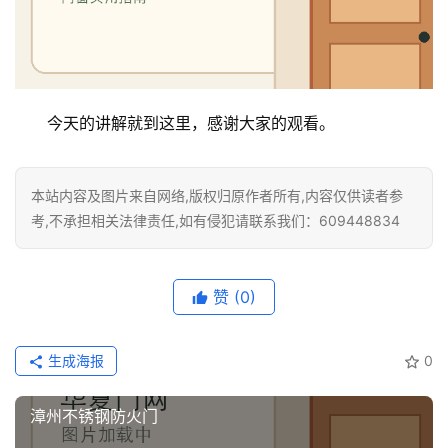
门
铸
铝
登录
注册
门
今天的讲解就到这里，感谢大家的观看。
门
套
本站内容及图片来自网络,版权归原作者所有,内容仅供读者参
安
考,不承担相关法律责任,如有侵犯请联系我们：609448834
装
安
赞
(0)
装
维
修
生成海报
0
门
漳州不锈钢防火门
业