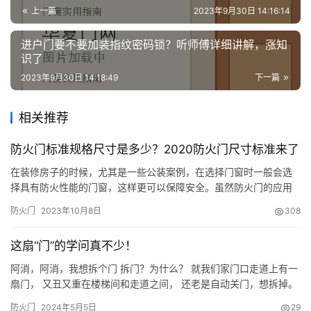
资
上一篇
2023年9月30日 14:16:14
讯
进户门要不要加装指纹密码锁？听师傅详细讲解，涨知
识了
联
2023年9月30日 14:18:49
下一篇
系
我
们
相关推荐
防火门标准规格尺寸是多少？2020防火门尺寸标准来了
在装修房子的时候，尤其是一些公装案例，在选择门窗时一般会选
择具有防火性能的门窗，这样更可以保障安全。虽然防火门的应用
非常广泛，但是防火门标准规格尺寸是多少呢？很多人对此不够了
防火门
2023年10月8日
308
解。呼和浩特装修网带来了2020防火门尺寸标准，希望对大家有帮
助。 防火门标准规格尺寸介绍 1、A类 又称为完全隔热防火门，在
这扇“门”的学问真不少！
规定的时间内能同时满足耐火隔热性和耐火完整性要求，耐火等级
分…
阿消，阿消，我想拆个门 拆门？为什么？ 就我们家门口走道上有一
扇门， 又丑又重在楼梯间和走道之间， 还老是自动关门，想拆掉。
这是防火门，不能拆除。 防火门？是什么门？ 什么是防火门呢？ 防
防火门
2024年5月5日
29