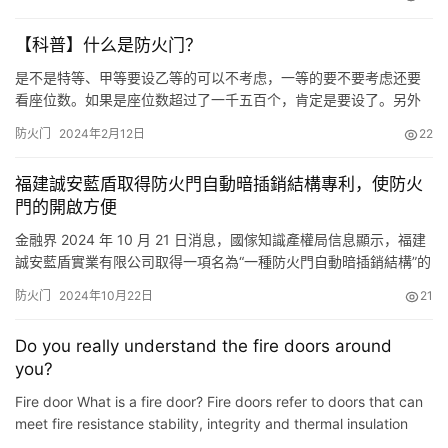
火门是指在一定时间内能满足耐火稳定性、完整性和隔热性要求的
门。它是设在防火分区间、疏散楼梯间、垂直竖井等具有一定耐火
【科普】什么是防火门？
性的防火分隔物。 防火门除具有普通门的作用外，更具有阻…
是不是特等、甲等要设乙等的可以不考虑，一等的要不要考虑还要
看座位数。如果是座位数超过了一千五百个，肯定是要设了。另外
一个是会堂或者是礼堂，会场和礼堂的座位数是超过两千个。在高
防火门
2024年2月12日
22
层民用建筑内，超过八百个座位的剧场或者是礼堂的五台口就要设
了。 具体位置是舞台口，什么类型的建筑是前面这些定语。另外一
福建誠安藍盾取得防火門自動暗插銷結構專利，使防火
个是上述，就前面提到的指定与这些场所内的与舞台相连的侧台、
門的開啟方便
后台的洞口…
金融界 2024 年 10 月 21 日消息，國傢知識產權局信息顯示，福建
誠安藍盾實業有限公司取得一項名為“一種防火門自動暗插銷結構”的
專利，授權公告號 CN 221823596 U，申請日期為 2023 年 12
防火门
2024年10月22日
21
月。 專利摘要顯示，本實用新型公開瞭一種防火門自動暗插銷結
構，包括門框和邊門，其技術方案要點包括門框上靠近中段的位置
Do you really understand the fire doors around
對稱嵌設有插槽座，插槽座內開…
you?
Fire door What is a fire door? Fire doors refer to doors that can
meet fire resistance stability, integrity and thermal insulation
requirements within a certain period of time. It …