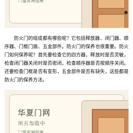
入
户
门
防火门的组成都有哪些呢？它包括释放器、闭门器、顺
卧
序器、门框门扇、五金部件。防火门的保养也很重要。防火
室
门如何保养呢？首先要检查它的四方器，释放时是否灵敏，
门
检查闭门器关闭时是否密闭，检查顺序器是否按顺序关闭。
还要检查门框是否有变形，五金部件是否有缺失，这些都是
卫
防火门的保养方法。
生
间
门
庭
院
大