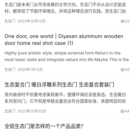
生态门是未来门业市场发展的主导方向，生态门不论从设计还是选
材，都体现了节能环保理念，并将这种理念进行实践。而生态门由
于其使用材质的特性，在使用过程中需要适当的简单保养，才能保
生态门
2023年10月13日
32
证其使用寿命的长久，以及使用性能的稳定，如何对生态门进行日
常保养呢？跟着小迪的脚步一起看看吧。 1、因为生态门表面光滑耐
One door, one world | Diyasen aluminum wooden
磨耐腐，所以生态门在清除表面污迹时也比较简单，只要采用软的
door home real shot case (1)
棉布擦拭…
Highly pure artistic style, simple external form Return to the
most basic state and integrate nature into life Maybe This is the
essence of minimalism! Style brown – F frame …
生态门
2025年1月12日
45
生态复合门 暖白浮雕系列生态门 生态复合套装门
室内装修时不但要考虑美观豪华，健康环保应该是首选，生态暖白
系列室内门，它不但是甲醛含量完全符合国家标准、表面明显的纹
路有开放漆的美观，有主人的个性，防划、防潮、阻燃、耐冲击、
生态门
2023年10月23日
44
耐候性能好、甲醛含量完全符合国家标准，永不开裂变形。
全铝生态门是怎样的一个产品品类？