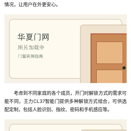
情况，让用户在外更安心。
生
间
门
庭
院
大
门
铸
铝
登录
注册
门
考虑到不同家庭的各个成员，开门时解锁方式的需求可
能不同，王力CL37智能门提供多种解锁方式组合，可供选
门
套
配定制，包括人脸识别、指纹、密码和手机感应等。
安
装