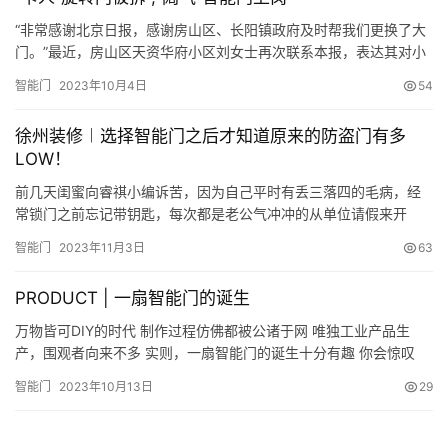
断的门铃打扰等不便，却让这个本应温馨的过程变得疲…
“非常感谢北京日报，感谢房山区、长阳镇政府及时帮我们更换了大
门。”最近，房山区天资华府小区刘女士再次联系本报，表达其对小
区大门换新后的喜悦心情。她说，有关小区居民呼吁换门的报道见
智能门
2023年10月4日
54
报当日，长阳镇政府相关负责人便赶至现场调查，仅一周，卡人的
旋转门便换成了阔气的智能门，“刷卡就可出入。物业还说，等完善
徐州装修︱选择智能门之后才知道原来的防盗门有多
面部录入后，我们‘刷脸’就可进小区！” 手势感应区、刷脸感应区……
LOW！
前几天闺蜜向睿祺小编诉苦，因为自己平时有丢三落四的毛病，经
常锁门之前忘记带钥匙，每次都是老公气冲冲的从单位请假来开
门。这一次老公劈头盖脸大骂了她一顿，自己也是委屈的大哭了一
智能门
2023年11月3日
63
场。其实现实中忘记带钥匙是常有的事，丢三落四的性格还真不是
一时半会能改掉的毛病。不过科技的发展还是可以很好的避免丢三
PRODUCT | 一扇智能门的诞生
落四的毛病的。让“忘带钥匙”不在成为生活中的尴尬事！下面一起来
看看睿祺无…
万物皆可DIY的时代 制作过程仿佛都被公诸于网 唯独工业产品生
产，围观者向来不多 实则，一扇智能门的诞生十分有趣 你会惊叹
于，产品设计师的奇思妙想 竟能在生产中一一还原 邀您观看，一扇
智能门
2023年10月13日
29
镁辰智能门的诞生 构思 智能门的颜色灵感，自然与家有关 香槟金是
阳台上的余晖 汉白玉源自太太爱戴的耳环 鸢尾蓝恰似孩子梦里的蓝
黑白灰基础色，则代表先生的沉着 选材 智能门选材…