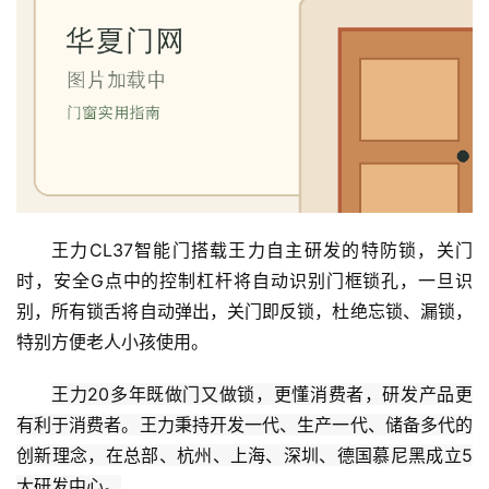
安
装
维
修
门
业
资
讯
王力CL37智能门搭载王力自主研发的特防锁，关门
时，安全G点中的控制杠杆将自动识别门框锁孔，一旦识
联
别，所有锁舌将自动弹出，关门即反锁，杜绝忘锁、漏锁，
系
特别方便老人小孩使用。
我
们
王力20多年既做门又做锁，更懂消费者，研发产品更
有利于消费者。王力秉持开发一代、生产一代、储备多代的
创新理念，在总部、杭州、上海、深圳、德国慕尼黑成立5
大研发中心。