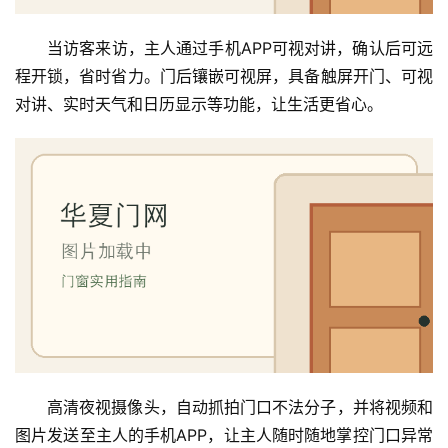
当访客来访，主人通过手机APP可视对讲，确认后可远
程开锁，省时省力。门后镶嵌可视屏，具备触屏开门、可视
对讲、实时天气和日历显示等功能，让生活更省心。
首
页
入
户
门
卧
室
门
高清夜视摄像头，自动抓拍门口不法分子，并将视频和
图片发送至主人的手机APP，让主人随时随地掌控门口异常
卫