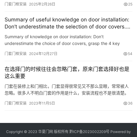
beautiful, so most houses will choose to put door cov…
门套门框安装
2025年2月26日
25
联
系
Summary of useful knowledge on door installation:
我
Don’t underestimate the selection of door covers.
们
Grasp the 4 key points to improve your appearance.
Summary of knowledge on door installation: Don’t
underestimate the choice of door covers, grasp the 4 key
points to improve the appearance When our family is
门套门框安装
2024年12月27日
54
decorating, the choice…
在选择门的时候往往会忽略门套，原来门套选择好也是
这么重要
门套在装修上和门相比，门套显得很常见又不那么显眼，常常被人
忽略。很多人不明白门套的作用是什么，安装流程也不是很清楚。
今天小编就拿出门套中的一种——实木门套，作为例子向大家介绍
门套门框安装
2023年11月5日
36
实木门套有哪些优缺点和它的安装流程。一、实木门套的优点1、材
质多种实木门套的材质有胡桃木、樱桃木、沙比利、红木、橡木、
楸木、水曲柳等十几种，纹理自然美观，富有天然质感。 2、可塑性
强，风…
Copyright © 2023 华夏门网 版权所有
黔ICP备2023002209号
Powered by