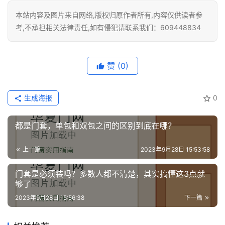
户
本站内容及图片来自网络,版权归原作者所有,内容仅供读者参
门
考,不承担相关法律责任,如有侵犯请联系我们：609448834
卧
室
赞
(0)
门
卫
生成海报
0
生
间
都是门套，单包和双包之间的区别到底在哪？
门
上一篇
2023年9月28日 15:53:58
庭
院
门套是必须装吗？多数人都不清楚，其实搞懂这3点就
大
够了
门
2023年9月28日 15:56:38
下一篇
铸