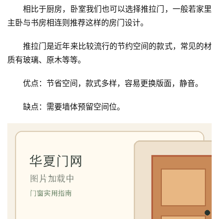
门
相比于厨房，卧室我们也可以选择推拉门，一般若家里
主卧与书房相连则推荐这样的房门设计。
门
套
推拉门是近年来比较流行的节约空间的款式，常见的材
安
质有玻璃、原木等等。
装
优点：节省空间，款式多样，容易更换版面，静音。
安
装
缺点：需要墙体预留空间位。
维
修
门
业
资
讯
联