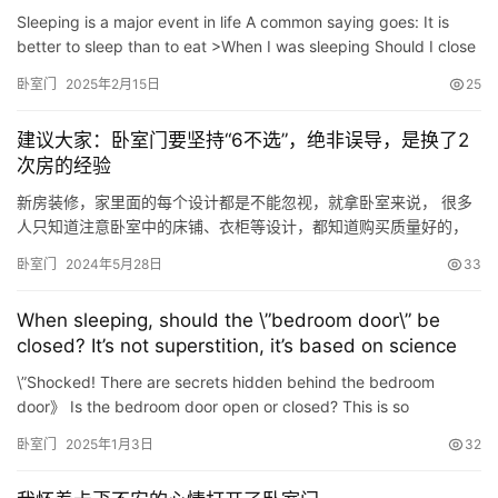
Sleeping is a major event in life A common saying goes: It is
better to sleep than to eat >When I was sleeping Should I close
the bedroom door? You will know after reading~ // A…
卧室门
2025年2月15日
25
建议大家：卧室门要坚持“6不选”，绝非误导，是换了2
次房的经验
新房装修，家里面的每个设计都是不能忽视，就拿卧室来说， 很多
人只知道注意卧室中的床铺、衣柜等设计，都知道购买质量好的，
从而忽略卧室门的选择。 卧室门也是家里面经常使用到的，我们除
卧室门
2024年5月28日
33
了要选择好看的门之外，材质也是不能忽视的地方，身为过来人，
我建议大家：卧室门要坚持“6不选”，绝非误导，而是真不实用 ！
When sleeping, should the \”bedroom door\” be
不选隐形门在追求美观的同时，我们也要考虑日常生活需求和实用
closed? It’s not superstition, it’s based on science
性…
\”Shocked! There are secrets hidden behind the bedroom
door》 Is the bedroom door open or closed? This is so
important! My dear children, when we go to bed every night,
卧室门
2025年1月3日
32
have w…