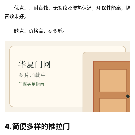
优点：：耐腐蚀、无裂纹及隔热保温，环保性能高，隔
卧
音效果好。
室
门
缺点：价格高，易变形。
卫
生
间
门
庭
院
大
门
铸
4.简便多样的推拉门
铝
登录
注册