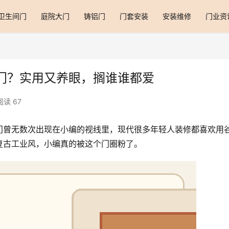
卫生间门
庭院大门
铸铝门
门套安装
安装维修
门业资
门？实用又养眼，搁谁谁都爱
阅读 67
门曾无数次出现在小编的视线里，现代很多年轻人装修都喜欢用
复古工业风，小编真的被这个门圈粉了。