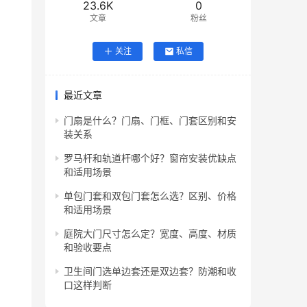
23.6K
0
文章
粉丝
关注
私信
最近文章
门扇是什么？门扇、门框、门套区别和安
装关系
罗马杆和轨道杆哪个好？窗帘安装优缺点
和适用场景
单包门套和双包门套怎么选？区别、价格
和适用场景
庭院大门尺寸怎么定？宽度、高度、材质
和验收要点
卫生间门选单边套还是双边套？防潮和收
口这样判断