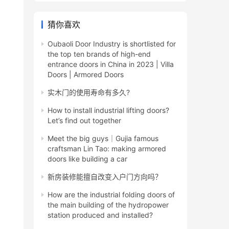
猜你喜欢
Oubaoli Door Industry is shortlisted for
the top ten brands of high-end
entrance doors in China in 2023 | Villa
Doors | Armored Doors
实木门的使用寿命有多久?
How to install industrial lifting doors?
Let’s find out together
Meet the big guys│Gujia famous
craftsman Lin Tao: making armored
。
doors like building a car
新房装修能擅自改变入户门方向吗？
How are the industrial folding doors of
the main building of the hydropower
station produced and installed?