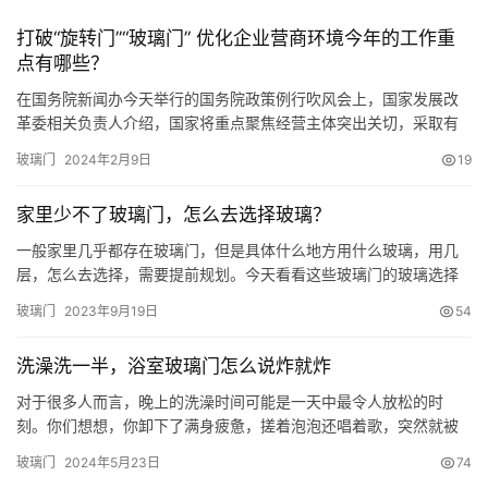
打破“旋转门”“玻璃门” 优化企业营商环境今年的工作重
点有哪些？
在国务院新闻办今天举行的国务院政策例行吹风会上，国家发展改
革委相关负责人介绍，国家将重点聚焦经营主体突出关切，采取有
力措施，切实解决企业痛点难点卡点问题。 国家发展改革委法规司
玻璃门
2024年2月9日
19
司长 孟玮：针对仍然存在的各类“旋转门”“玻璃门”，国家将进一步完
善市场准入制度体系，推动市场准入效能评估全覆盖，创新完善招
家里少不了玻璃门，怎么去选择玻璃？
标投标体制机制，清理涉及不平等对待企业的法律、法规、规章、
规…
一般家里几乎都存在玻璃门，但是具体什么地方用什么玻璃，用几
层，怎么去选择，需要提前规划。今天看看这些玻璃门的玻璃选择
以及用到什么位置。 ▲厨房玻璃移门，黑色的金属边框。这里一定
玻璃门
2023年9月19日
54
分清材质，这也属于钛镁合金，但是型材的宽度不一样，使用的玻
璃要求是不一样的。一般的移门都可以采用普通透明玻璃双层，保
洗澡洗一半，浴室玻璃门怎么说炸就炸
证强度和隔音需求。但是有的型材是无法安装双层玻璃的，只能采
用单层普通…
对于很多人而言，晚上的洗澡时间可能是一天中最令人放松的时
刻。你们想想，你卸下了满身疲惫，搓着泡泡还唱着歌，突然就被
浴屏给炸了…… 这可不是危言耸听。5月，一位16岁的女孩在家中淋
玻璃门
2024年5月23日
74
浴时卫生间的浴屏突然爆裂，全身有四处伤口需要缝合，一共需要