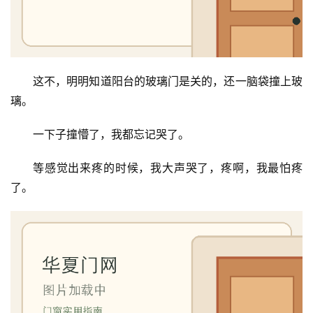
门
庭
院
大
这不，明明知道阳台的玻璃门是关的，还一脑袋撞上玻
门
璃。
铸
一下子撞懵了，我都忘记哭了。
铝
登录
注册
门
等感觉出来疼的时候，我大声哭了，疼啊，我最怕疼
了。
门
套
安
装
安
装