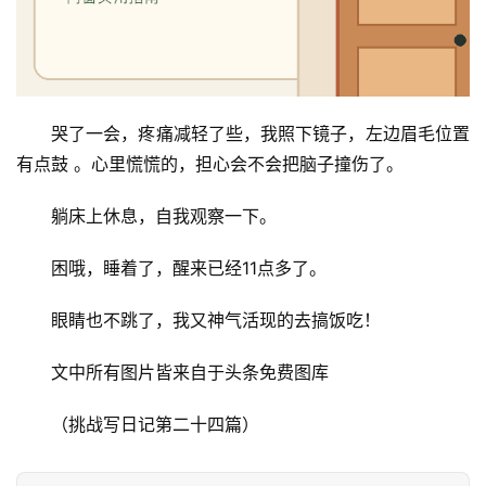
维
修
门
哭了一会，疼痛减轻了些，我照下镜子，左边眉毛位置
业
资
有点鼓 。心里慌慌的，担心会不会把脑子撞伤了。
讯
躺床上休息，自我观察一下。
联
困哦，睡着了，醒来已经11点多了。
系
我
眼睛也不跳了，我又神气活现的去搞饭吃！
们
文中所有图片皆来自于头条免费图库
（挑战写日记第二十四篇）