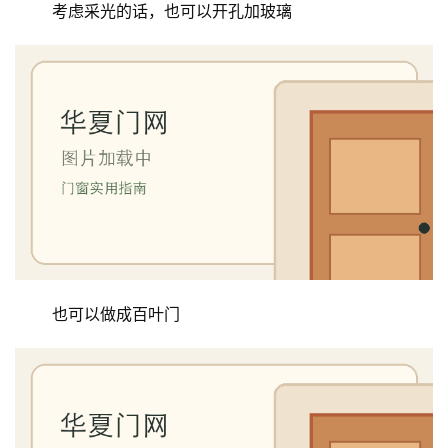
 考虑采光的话，也可以开孔加玻璃
生
间
门
庭
院
大
门
铸
铝
登录
注册
门
 也可以做成百叶门
门
套
安
装