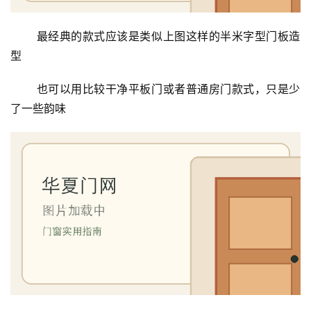
 最经典的款式应该是类似上图这样的半米字型门板造
型
 也可以用比较干净平板门或者普通房门款式，只是少
首
了一些韵味
页
入
户
门
卧
室
门
卫