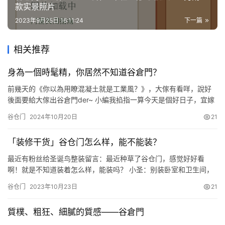
款实景照片
2023年9月25日 16:11:24
下一篇
相关推荐
身為一個時髦精，你居然不知道谷倉門？
前幾天的《你以為用瞭混凝土就是工業風？》，大傢有看咩，說好
後面要給大傢出谷倉門der~ 小編我掐指一算今天是個好日子，宜嫁
娶，宜動土，宜兌現承諾。 今天就和你們好好嘮嘮谷倉門！叨叨叨
谷仓门
2024年10月20日
21
—-敲黑板瞭，讓我看看是誰的小眼睛還沒看老師？板凳伺候著！ \”
Barn door\”是谷倉門的英文名，最初都是作為國外農場的倉庫門，
「装修干货」谷仓门怎么样，能不能装？
說起來谷…
最近有粉丝给圣诞鸟整装留言：最近种草了谷仓门，感觉好好看
啊！就是不知道装着怎么样，能装吗？ 小圣：别装卧室和卫生间，
其他地方随意。要安在实心墙上，装之前看好户型图。 首先，谷仓
谷仓门
2023年10月23日
21
门就是下面这个东西↓↓↓ ▲ 是一种滑轨和滑轮在门洞顶上外露的
推拉门。 谷仓门和老式门最大的优势就是好看。特别是追求清新自
質樸、粗狂、細膩的質感——谷倉門
然的北欧风和简约风，装上看起来就是不一样。 如果说还有其他优
点…