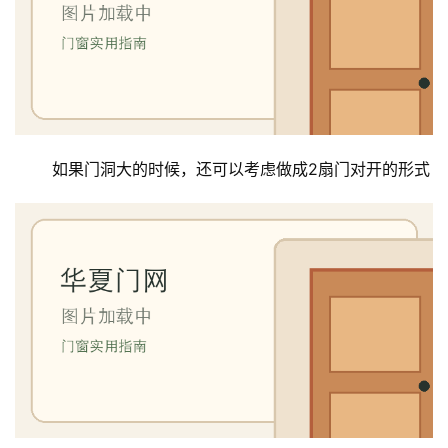
安
装
维
修
门
 如果门洞大的时候，还可以考虑做成2扇门对开的形式
业
资
讯
联
系
我
们