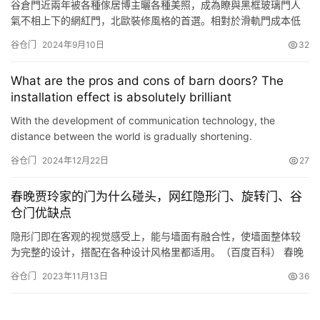
谷倉門近兩年被各種傢居博主曬各種美照，成為瞭與黑框玻璃門人
氣不相上下的網紅門，北歐裝修風格的首選。相對於滑軌門成本低
一些；而且容易拆卸，即使是租房，搬傢的時也能一並帶走。但是
谷仓门
2024年9月10日
32
它也缺點十足：密封和隔音差，不適合當作臥室門，更適合相對開
放的空間；私密性差，一般做不瞭門鎖，最多隻能做個搭扣鎖。 廚
What are the pros and cons of barn doors? The
房廚房的空間小，想把廚房門外推，並且在必要的時候讓廚房打通
installation effect is absolutely brilliant
成開放的格…
With the development of communication technology, the
distance between the world is gradually shortening.
Zhuangyiwang The barn door introduced to you today was
谷仓门
2024年12月22日
27
spread from abroad.…
春晚贾玲家的门为什么碰头，网红隐形门、旋转门、谷
仓门优缺点
隐形门即在客观的视觉感受上，能与墙面有融合性，使墙面整体较
为完整的设计，搭配在各种设计风格里都适用。（百度百科） 春晚
舞台上宽大的旋转隐形门 春晚舞台上宽大的旋转隐形门 春晚舞台上
谷仓门
2023年11月13日
36
出现的这种门实际上叫做旋转门，通过与墙板配合设计安装可以实
现隐形的效果，也是隐形门的一种形式。 旋转门在家庭装修中也很
常见了。 旋转隐形门隔断 随着制造技术的提高以及各类配件的完