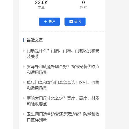
23.6K
0
文章
粉丝
关注
私信
最近文章
门扇是什么？门扇、门框、门套区别和安
装关系
罗马杆和轨道杆哪个好？窗帘安装优缺点
和适用场景
单包门套和双包门套怎么选？区别、价格
和适用场景
庭院大门尺寸怎么定？宽度、高度、材质
和验收要点
卫生间门选单边套还是双边套？防潮和收
口这样判断