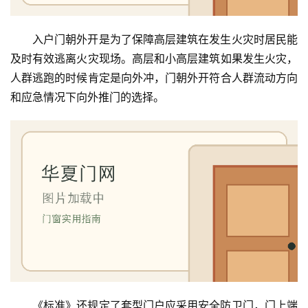
入户门朝外开是为了保障高层建筑在发生火灾时居民能
及时有效逃离火灾现场。高层和小高层建筑如果发生火灾，
人群逃跑的时候肯定是向外冲，门朝外开符合人群流动方向
首
页
和应急情况下向外推门的选择。
入
户
门
卧
室
门
卫
生
《标准》还规定了套型门户应采用安全防卫门，门上端
间