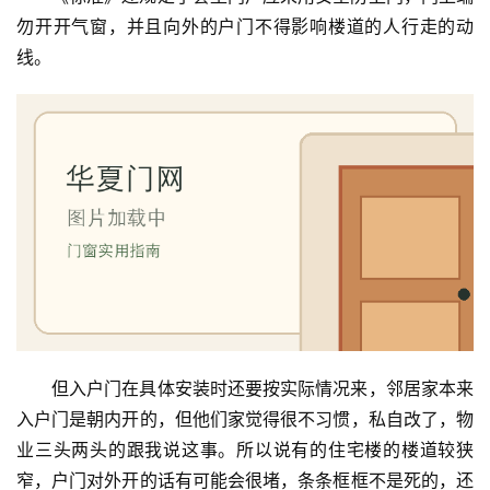
门
勿开开气窗，并且向外的户门不得影响楼道的人行走的动
线。
庭
院
大
门
铸
铝
登录
注册
门
门
套
但入户门在具体安装时还要按实际情况来，邻居家本来
安
装
入户门是朝内开的，但他们家觉得很不习惯，私自改了，物
业三头两头的跟我说这事。所以说有的住宅楼的楼道较狭
安
窄，户门对外开的话有可能会很堵，条条框框不是死的，还