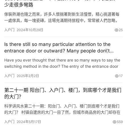
少走很多彎路
傢裝熱潮也隨之而來，許多人懷揣著對新生活憧憬，精心挑選著每
一處傢具，每一塊瓷磚，這場充滿期待旅程中，常常被人們忽略，
那就是守護傢庭安全“第一道防線”——入戶門和鎖具 作為傢庭與外
入户门
2024年10月29日
25
界分界線，它意義遠不止於遮風擋雨，一扇堅固耐用入戶門，如同
一位忠誠衛士，默默守護著傢庭安寧，則是這道防線一道關卡，它
Is there still so many particular attention to the
安全系數直接關系到傢庭財產和人身安全 選擇入戶門時，要解國傢
entrance door or outward? Many people don\’t
標準對…
know!
Have you ever thought that there are so many ways to say the
switching method in the door? The entry of the entrance door
has long been staged by our side. Is it the most in line w…
入户门
2025年2月2日
17
第二十一期 阳台门、入户门、楼门，到底哪个才是我们
的大门？
科学讲风水第二十一期：阳台门、入户门、楼门到底哪个才是我们
的大门？ 村镇自建房的大门一目了然，但城市商品房的大门却存在
许多争议。有人说入户门即大门，也有人说阳台门才是大门，还有
入户门
2024年5月17日
559
人说楼门才是大门，众说不一，各有道理。 很多楼盘的楼门与阳台