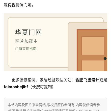
装
是得视情况而定。
维
修
门
业
资
讯
联
系
我
们
更多装修案例、家居经验欢迎关注：
合肥飞墨设计
或是
feimoshejihf
（长按可复制）
本站内容及图片来自网络,版权归原作者所有,内容仅供读者参
考,不承担相关法律责任,如有侵犯请联系我们：609448834