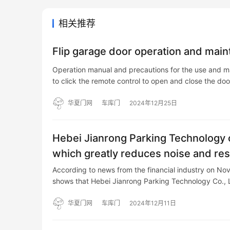
相关推荐
Flip garage door operation and mai
Operation manual and precautions for the use and ma
to click the remote control to open and close the do
华夏门网
车库门
2024年12月25日
Hebei Jianrong Parking Technology 
which greatly reduces noise and re
closed.
According to news from the financial industry on Nov
shows that Hebei Jianrong Parking Technology Co., 
华夏门网
车库门
2024年12月11日