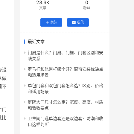
23.6K
0
文章
粉丝
关注
私信
最近文章
门扇是什么？门扇、门框、门套区别和安
装关系
罗马杆和轨道杆哪个好？窗帘安装优缺点
修设
和适用场景
以做
单包门套和双包门套怎么选？区别、价格
洞不
和适用场景
庭院大门尺寸怎么定？宽度、高度、材质
和验收要点
个门
就比
卫生间门选单边套还是双边套？防潮和收
口这样判断