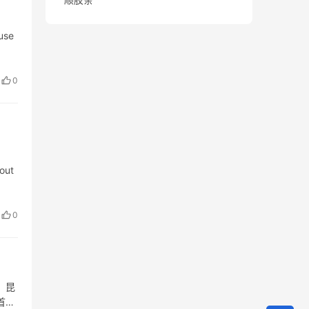
use
0
bout
0
。昆
首先