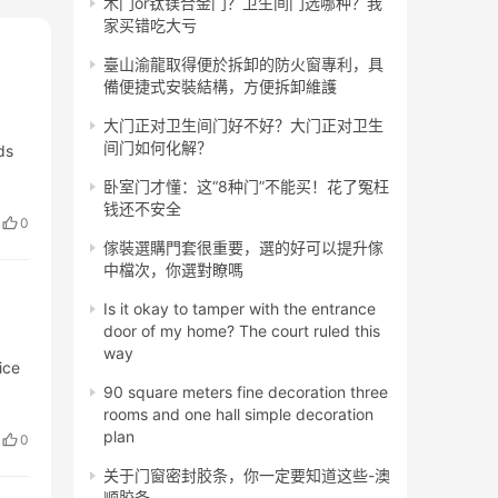
木门or钛镁合金门？卫生间门选哪种？我
家买错吃大亏
臺山渝龍取得便於拆卸的防火窗專利，具
備便捷式安裝結構，方便拆卸維護
大门正对卫生间门好不好？大门正对卫生
间门如何化解？
ds
卧室门才懂：这“8种门”不能买！花了冤枉
钱还不安全
0
傢裝選購門套很重要，選的好可以提升傢
中檔次，你選對瞭嗎
Is it okay to tamper with the entrance
door of my home? The court ruled this
way
ice
90 square meters fine decoration three
rooms and one hall simple decoration
plan
0
关于门窗密封胶条，你一定要知道这些-澳
顺胶条