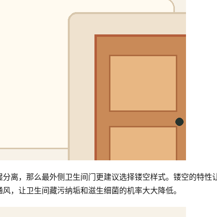
湿分离，那么最外侧卫生间门更建议选择镂空样式。镂空的特性
通风，让卫生间藏污纳垢和滋生细菌的机率大大降低。