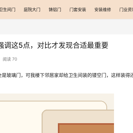
卫生间门
庭院大门
铸铝门
门套安装
安装维修
门业资
强调这5点，对比才发现合适最重要
阅读 70
全是玻璃门，可我楼下邻居家却给卫生间装的镂空门，这样装得