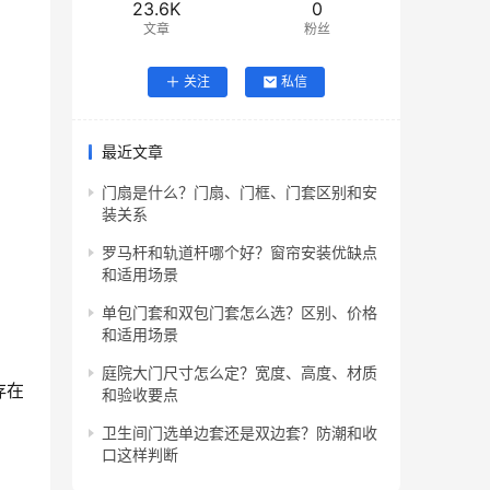
23.6K
0
文章
粉丝
关注
私信
最近文章
门扇是什么？门扇、门框、门套区别和安
装关系
罗马杆和轨道杆哪个好？窗帘安装优缺点
和适用场景
单包门套和双包门套怎么选？区别、价格
和适用场景
庭院大门尺寸怎么定？宽度、高度、材质
存在
和验收要点
卫生间门选单边套还是双边套？防潮和收
口这样判断