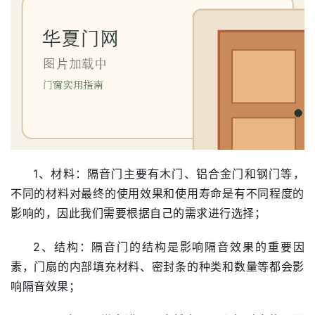
卧
室
门
卫
生
间
门
1、材料：隔音门主要有木门、铝合金门和钢门等，
庭
不同的材料对最终的使用效果和使用寿命是有不同程度的
院
影响的，因此我们需要根据自己的需求进行选择；
大
门
2、结构：隔音门的结构是影响隔音效果的重要因
素，门扇的内部填充材料、密封条的种类和数量等都会影
铸
响隔音效果；
铝
登录
注册
门