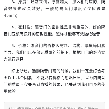
3、厚度：通常来讲，厚度越大，那么相对应的，隔
音效果也就会越好，一般的隔音门厚度至少应该是
门
45mm；
套
安
4、密封性：隔音门的密封性是非常重要的，好的隔
装
音门应该有良好的密封性能，这样才能够有效隔绝噪音；
安
5、价格：隔音门的价格因材料、结构、厚度等因素
装
而异，我们可以在保证质量的前提下，根据自己的经济实
维
力进行选择。
修
综上所述，选购隔音门需的时候，我们一定要综合考
门
虑以上几个因素，不能只看价格而忽略质量，以为内隔音
业
门的质量不仅关系到直播的效果，也关系到我们自身的使
资
用体验。
讯
联
本站内容及图片来自网络,版权归原作者所有,内容仅供读者参