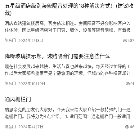
五星级酒店级别装修隔音处理的18种解决方式！(建议收
藏)
酒店宾馆建筑楼层高，客房依次相连。房间隔音不好会影响客户入
住体验，因此星级酒店对于门窗、墙体、设备等隔音阻噪，有着极
高的规范要求和标准。 那么，咱们设计师该如何做好酒店客房的隔
隔音门
2024年2月8日
487
音处理呢？今天就从以下3个角度，帮你梳理酒店客房隔音处理的正
确逻辑： 客房门的隔音处理 关于隔音，客房的门是首先要考虑的，
降噪玻璃提示您，选购隔音门需要注意些什么
门是室内空间与外部公共空间交接的地带，如果房门隔音效果差，
无疑…
现在社会发展越来越快，生活节奏也越来越快，每天经过忙碌的工
作以后大家都希望家里是宁静悠闲的环境，但城市的各种噪音却让
家居难以安静，所以家居装修中隔音玻璃窗的使用越来越重要。那
隔音门
2023年10月9日
91
么隔音窗户该如何选购呢? 选购隔音效果较好的窗玻璃和窗框 过去
因为城市发展不快，所以很多房屋的窗户都没有注重隔音，而随着
通风栅栏门
城市化的快速发展，噪音也逐渐增多，因此在进行窗户装修的时
候，应尽量…
酷思帝克的朋友们大家好，今天我来给大家介绍一款特殊的门—通
道栅栏门。我将分为4点介绍。 1. 适用范围：通道栅栏门一般适用
于：监狱、看守所、戒毒所等是管理通道用门 2. 洞口标准及表面处
隔音门
2024年4月7日
46
理：洞口一般以实际测量为准 表面为静电喷涂 3.安装方式：居中安
装，墙体为实墙或砼砌砖结构，门框与墙体采用膨胀螺栓连接固