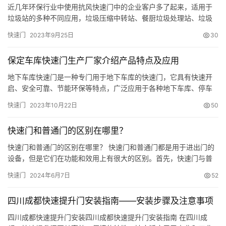
近几年环保行业中使用抗风快速门中的企业客户多了起来，适用于
垃圾站的多种不同应用，垃圾压缩中转站、餐厨垃圾处理站、垃圾
门
焚烧电厂等等地方。所以在垃圾回收站安装抗风快速门有什么好
快速门
2023年9月25日
30
业
处，今天给大家简单做个分享。 垃圾回收站安装抗风快速门的应用
资
1、防异味，抗风快速门四周密封。在夏季的时候，高温使得垃圾加
保定车库快速门生产厂家介绍产品特点及应用
讯
快腐蚀，味道会很大很刺鼻，使用这款产品可以将垃圾回收站与外
界进行隔…
地下车库快速门是一种专门用于地下车库的快速门，它具有快速开
启、安全可靠、节能环保等特点，广泛应用于各种地下车库、停车
联
场、物流中心等场所。 保定快速门厂家安装维修 地下车库快速门的
系
快速门
2023年10月22日
50
特点： 快速开启：地下车库快速门采用高速电机驱动，开启速度
我
快，可快速进出车库，提高车辆进出效率。 安全可靠：地下车库快
们
快速门和普通门的区别在哪里？
速门采用多重安全保护措施，如红外线感应、安全气囊等，确保车
辆和人…
快速门和普通门的区别在哪里？ 快速门和普通门都是用于进出门的
设备，但是它们在功能和效用上有很大的区别。首先，快速门与普
通门相比，在开启和关闭的速度上更快。 快速门通常采用电动驱
快速门
2024年6月7日
52
动，可以实现快速的开启和关闭，从而可以节约时间并提高效率。
而普通门则需要人手推拉或者用钥匙开启，速度相对较慢。 其次，
四川成都快速提升门安装指南——安装步骤及注意事项
快速门在使用上更加方便。快速门可以通过遥控器、传感器、按钮
等多种方…
四川成都快速提升门安装四川成都快速提升门安装指南 在四川成