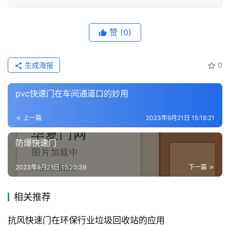
庭
院
大
赞
(0)
门
生成海报
0
铸
铝
登录
注册
pvc快速门在车间通道口的妙用
门
上一篇
2023年9月21日 15:18:21
门
套
防爆快速门
安
装
2023年9月21日 15:20:39
下一篇
安
相关推荐
装
维
抗风快速门在环保行业垃圾回收站的应用
修