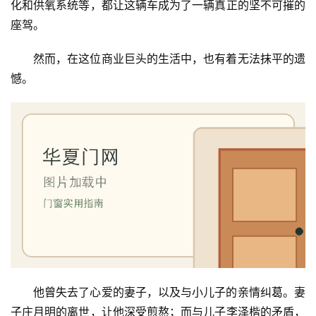
化和供氧系统等，都让这辆车成为了一辆真正的坚不可摧的
铝
登录
注册
门
座驾。
然而，在这位商业巨头的生活中，也有着无法抹平的遗
门
憾。
套
安
装
安
装
维
修
门
业
资
讯
他曾失去了心爱的妻子，以及与小儿子的亲情纠葛。妻
子庄月明的离世，让他深受煎熬；而与儿子李泽楷的矛盾，