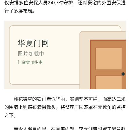
仅安排多位安保人员24小时守护，还对豪宅的外围安保进
行了多层布局。
雕花镂空的铁门看似华丽，实则坚不可摧，而高达三米
的围墙上则遍布着摄像头，将整座庄园笼罩在无死角的监控
之下。
而令人瞩目的是，在豪宅内部，李嘉诚竟设置了紧急钢