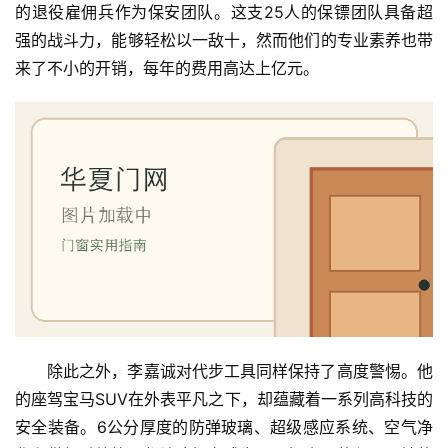
的退役雇佣兵作为保安团队。这支25人的保镖团队具备超
门
强的战斗力，能够轻松以一敌十，然而他们的专业素养也带
来了不小的开销，每年的费用高达上亿元。
卧
室
门
卫
生
间
门
庭
院
大
除此之外，李嘉诚对代步工具同样保持了高度警惕。他
门
的座驾宝马SUV在外表平凡之下，却蕴藏着一系列高科技的
安全装备。6公分厚度的防弹玻璃、超级感应系统、空气净
铸