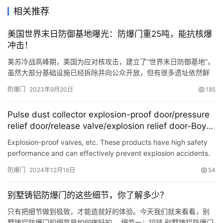
相关推荐
美国世界末日防御基地曝光：防爆门重25吨，能抗核爆
冲击！
美苏冷战高峰期，美国为应对核攻击，建立了“世界末日防御基地”。
虽然大部分基础设施已经拆除并向公众开放，但有很多遗址依然鲜
为人知，有的现在依然是秘密军事设施。有军事爱好者拍摄和发布
防爆门
2023年9月20日
185
了一组照片，揭开这些设施的神秘面纱。图为退役的泰坦2洲际导弹
，静静竖立于地下发射井。 这个防爆门重达25吨重，可以抵御核爆
Pulse dust collector explosion-proof door/pressure
冲击波。门内是一座全封闭的核防护建筑，专为国会议员建造，位…
relief door/release valve/explosion relief door-Boye
Equipment
Explosion-proof valves, etc. These products have high safety
performance and can effectively prevent explosion accidents.
However, because they are expensive, ordinary families can…
防爆门
2024年12月16日
54
别墅铸铝防爆门的这些细节，你了解多少？
只有把细节做到极致，才能造就好的体验。今天我们就来看看，别
墅铸铝防爆门的细节是如何做好的。 细节一：铰链 别墅铸铝防爆门