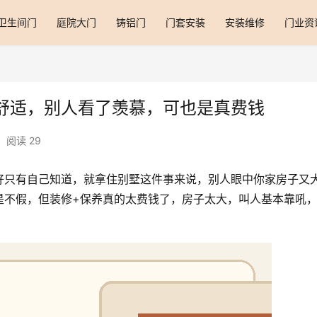
卫生间门
庭院大门
铸铝门
门套安装
安装维修
门业资
舒适，别人看了羡慕，可也是真费钱
阅读 29
好只有自己知道，就拿住别墅这件事来说，别人眼中你家房子又
是不假，但装修+保养真的太费钱了，房子太大，叫人基本靠吼