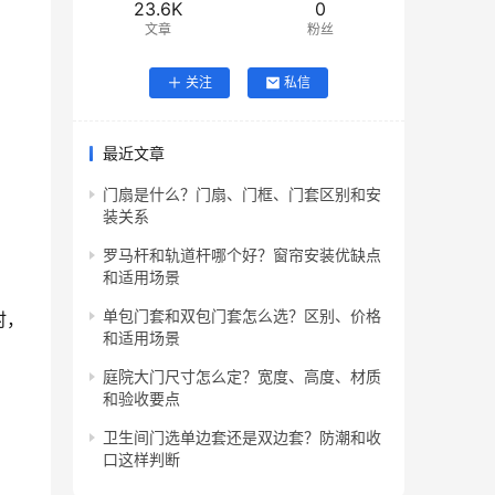
23.6K
0
文章
粉丝
关注
私信
最近文章
门扇是什么？门扇、门框、门套区别和安
装关系
罗马杆和轨道杆哪个好？窗帘安装优缺点
和适用场景
单包门套和双包门套怎么选？区别、价格
时，
和适用场景
庭院大门尺寸怎么定？宽度、高度、材质
和验收要点
卫生间门选单边套还是双边套？防潮和收
口这样判断