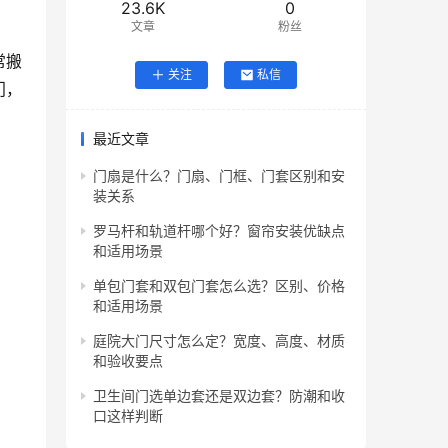
23.6K
0
文章
粉丝
常搬
关注
私信
门，
最近文章
门扇是什么？门扇、门框、门套区别和安
装关系
罗马杆和轨道杆哪个好？窗帘安装优缺点
和适用场景
单包门套和双包门套怎么选？区别、价格
和适用场景
庭院大门尺寸怎么定？宽度、高度、材质
和验收要点
卫生间门选单边套还是双边套？防潮和收
口这样判断