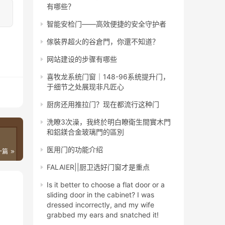
有哪些？
智能安检门——高效便捷的安全守护者
傢裝界超火的谷倉門，你還不知道？
网站建设的步骤有哪些
喜牧龙系统门窗｜148-96系统提升门，
于细节之处展现非凡匠心
厨房还用推拉门？现在都流行这种门
洗瞭3次澡，我終於明白瞭衛生間實木門
和鋁鎂合金玻璃門的區別
医用门的功能介绍
一篇
FALAIER||厨卫选好门窗才是重点
Is it better to choose a flat door or a
sliding door in the cabinet? I was
dressed incorrectly, and my wife
grabbed my ears and snatched it!