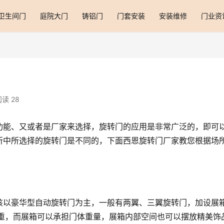
卫生间门
庭院大门
铸铝门
门套安装
安装维修
门业资
读 28
功能、又或者是厂家来选择，旋转门的应用是非常广泛的，即可
所中所选择的旋转门是不同的，下面西恩旋转门厂家教您根据场
该以豪华型自动旋转门为主，一般有两翼、三翼旋转门，加设展
较重，而展箱可以承担门体重量，展箱内部空间也可以摆放精美饰