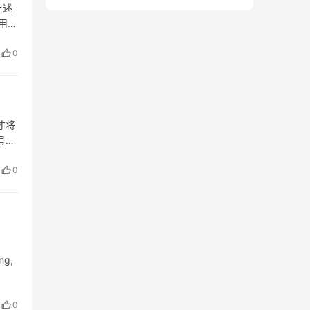
上述
不用非
0
才将
号线
0
ng,
0