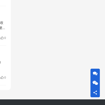
近收
里北
…
0
l
0