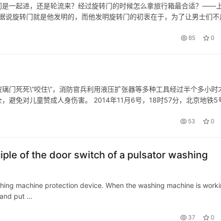
们是一起进，还是轮流来？经过旋转门的时候怎么拿旅行箱最合适？——
el的大哥。据说旋转门就是他发明的，而他发明旋转门的初衷在于，为了让男士们
了点负面结果，但比起旋转门为社会带来的巨大便利，这点问题似…
85
0
璃门死死\”咬住\”，消防官兵利用液压扩张器等多种工具经过半个多小时
免对儿童赞成人身伤害。 2014年11月6号，18时57分，北京地铁5
屏蔽门和车门之间，列车启动后掉下站台…
53
0
nciple of the door switch of a pulsator washing
shing machine protection device. When the washing machine is worki
 and put …
37
0