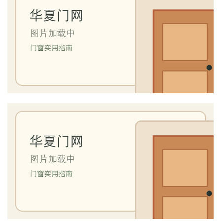
首
页
入
户
门
卧
室
门
卫
生
间
门
庭