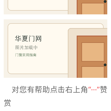
门
业
资
讯
联
系
我
们
对您有帮助点击右上角
“···”
赞
赏