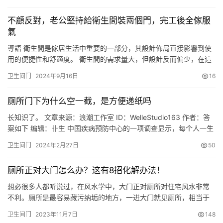
不顧反對，老公堅持給衛生間裝兩個門，完工後全傢服
氣
導語 衛生間是傢居生活中重要的一部分，其設計佈局直接影響到使
用的便捷性和舒適度。 衛生間的需求量大，但設計反而偏少，在這
其中還充斥著開發商模板化的佈局模式，如果沒有經驗，根本無法
卫生间门
2024年9月16日
16
找到一個合適的方案。 就像是我們今天的女主，她想要一個實用性
與美觀雙管齊下的衛生間設計，但是面對著房子中開發商給出的衛
厕所门下为什么空一截，是方便递纸吗
生間佈局，竟然又無從下手。 但唯有她的老公堅持著自己的想法，
讓她…
长知识了。 文章来源：浪潮工作室 ID：WelleStudio163 作者：答
案如下 编辑：卝生 中国疾病预防中心的一项调查显示，每个人一生
中大约有三年的时间在厕所里度过[1]。这三年，你可能是在自家的
卫生间门
2024年2月27日
50
卫生间思考人生，也可能是在公司带薪拉屎，又或者是在商场厕所
休息片刻。 但你会发现，比起在家，公共厕所的门总是空出一截。
厕所正对大门怎么办？这有8招化解办法！
你不禁疑惑，这样的设计到底是为了什么？ …
想必很多人都听说过，在风水学中，大门正对厕所对住宅风水非常
不利。厕所是最容易藏污纳垢的地方，一进大门就见厕所，相当于
秽气迎头。所以我们在买房选择户型时，尽量避免买到这种风水不
卫生间门
2023年11月7日
148
好的户型。厕所位置应尽可能隐蔽，不能直对大门，大门对着厕所