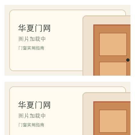
院
大
门
铸
铝
登录
注册
门
门
套
安
装
安
装
维
修