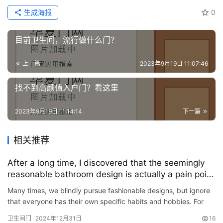
生成海报
0
目前卫生间，流行做什么门？
上一篇
2023年9月19日 11:07:46
找不到高颜值入户门？看这里
2023年9月19日 11:14:14
下一篇
相关推荐
After a long time, I discovered that the seemingly
reasonable bathroom design is actually a pain point
for countless families.
Many times, we blindly pursue fashionable designs, but ignore
that everyone has their own specific habits and hobbies. For
bathroom decoration design, there are There are many seem…
卫生间门
2024年12月31日
16